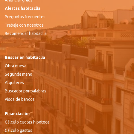
Anunciar gratis
Alertas habitaclia
Preguntas frecuentes
Trabaja con nosotros
Recomendar habitaclia
Buscar en habitaclia
Obra nueva
Segunda mano
Alquileres
Buscador por palabras
Pisos de bancos
Financiación
Cálculo cuotas hipoteca
Cálculo gastos