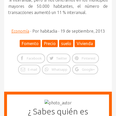
% interanual, pero si nos centramos en los municipios
mayores de 50.000 habitantes, el número de
transacciones aumentó un 11 % interanual.
Economía
·
Por
habitaclia
·
19 de septiembre, 2013
Fomento
Precio
suelo
Vivienda
Facebook
Twitter
Pinterest
E-mail
Whatsapp
Google+
¿ Sabes quién es