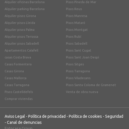
Alquiler oficinas Barcelona
Pisos Pineda de Mar
Alquiler parking Barcelona
Pisos Reus
Alquiler pisos Girona
Pisos Manresa
Alquiler pisos Lleida
Pisos Mataró
Alquiler pisos Palma
Pisos Montgat
Alquiler pisos Terrassa
Pisos Rubí
Alquiler pisos Sabadell
Pisos Sabadell
Apartamentos Calafell
Pisos Sant Cugat
casas Costa Brava
Pisos Sant Joan Despí
Casas Formentera
Pisos Sitges
Casas Girona
Pisos Tarragona
Casas Mallorca
Pisos Viladecans
Casas Tarragona
Pisos Santa Coloma de Gramenet
Pisos Castelldefels
Venta de obra nueva
Comprar viviendas
Aviso Legal
-
Política de privacidad
-
Política de cookies
-
Seguridad
-
Canal de denuncias
Fotocasa Group