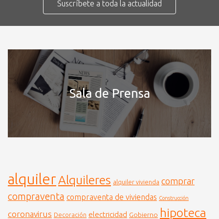
Suscríbete a toda la actualidad
Sala de Prensa
alquiler
Alquileres
comprar
alquiler vivienda
compraventa
compraventa de viviendas
Construcción
hipoteca
coronavirus
electricidad
Gobierno
Decoración