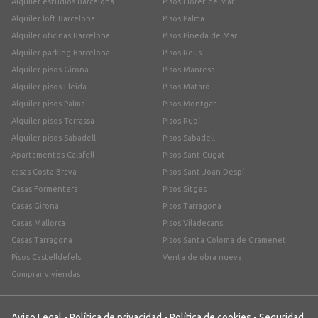
Alquiler estudios Barcelona
Pisos Lloret de Mar
Alquiler loft Barcelona
Pisos Palma
Alquiler oficinas Barcelona
Pisos Pineda de Mar
Alquiler parking Barcelona
Pisos Reus
Alquiler pisos Girona
Pisos Manresa
Alquiler pisos Lleida
Pisos Mataró
Alquiler pisos Palma
Pisos Montgat
Alquiler pisos Terrassa
Pisos Rubí
Alquiler pisos Sabadell
Pisos Sabadell
Apartamentos Calafell
Pisos Sant Cugat
casas Costa Brava
Pisos Sant Joan Despí
Casas Formentera
Pisos Sitges
Casas Girona
Pisos Tarragona
Casas Mallorca
Pisos Viladecans
Casas Tarragona
Pisos Santa Coloma de Gramenet
Pisos Castelldefels
Venta de obra nueva
Comprar viviendas
Aviso Legal
-
Política de privacidad
-
Política de cookies
-
Seguridad