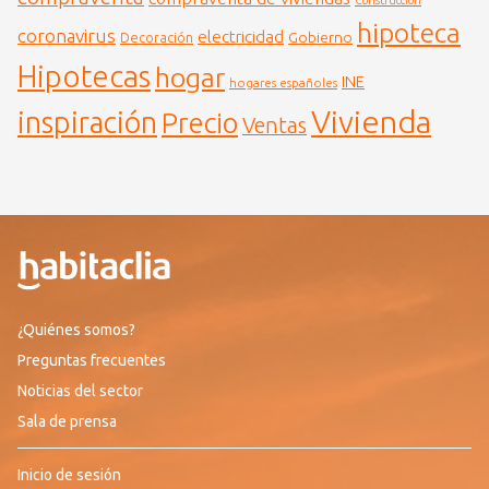
Construcción
hipoteca
coronavirus
electricidad
Gobierno
Decoración
Hipotecas
hogar
INE
hogares españoles
Vivienda
inspiración
Precio
Ventas
¿Quiénes somos?
Preguntas frecuentes
Noticias del sector
Sala de prensa
Inicio de sesión