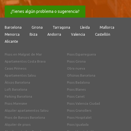
¿Tienes algún problema o sugerencia?
Barcelona
Girona
Tarragona
Lleida
Mallorca
Menorca
Ibiza
Andorra
Valencia
Castellón
Alicante
Pisos en Malgrat de Mar
Pisos Esparreguera
Apartamentos Costa Brava
Pisos Girona
Casas Pirineos
Obra nueva
Apartamentos Salou
Oficinas Barcelona
Áticos Barcelona
Pisos Badalona
Loft Barcelona
Pisos Blanes
Parking Barcelona
Pisos Canet
Pisos Maresme
Pisos Valencia Ciudad
Alquiler apartamentos Salou
Pisos Granollers
Pisos de Bancos Barcelona
Pisos Hospitalet
Alquiler de pisos
Pisos Igualada