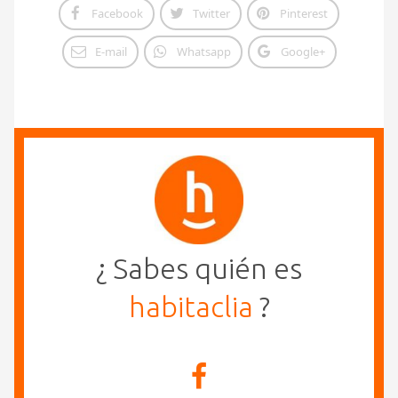
Facebook
Twitter
Pinterest
E-mail
Whatsapp
Google+
¿ Sabes quién es
habitaclia
?