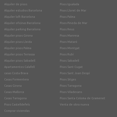
Alquiler de pisos
Pisos Igualada
Alquiler estudios Barcelona
Pisos Lloret de Mar
Alquiler loft Barcelona
Pisos Palma
Alquiler oficinas Barcelona
Pisos Pineda de Mar
Alquiler parking Barcelona
Pisos Reus
Alquiler pisos Girona
Pisos Manresa
Alquiler pisos Lleida
Pisos Mataró
Alquiler pisos Palma
Pisos Montgat
Alquiler pisos Terrassa
Pisos Rubí
Alquiler pisos Sabadell
Pisos Sabadell
Apartamentos Calafell
Pisos Sant Cugat
casas Costa Brava
Pisos Sant Joan Despí
Casas Formentera
Pisos Sitges
Casas Girona
Pisos Tarragona
Casas Mallorca
Pisos Viladecans
Casas Tarragona
Pisos Santa Coloma de Gramenet
Pisos Castelldefels
Venta de obra nueva
Comprar viviendas