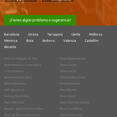
¿Tienes algún problema o sugerencia?
Barcelona
Girona
Tarragona
Lleida
Mallorca
Menorca
Ibiza
Andorra
Valencia
Castellón
Alicante
Pisos en Malgrat de Mar
Pisos Esparreguera
Apartamentos Costa Brava
Pisos Girona
Casas Pirineos
Obra nueva
Apartamentos Salou
Oficinas Barcelona
Áticos Barcelona
Pisos Badalona
Loft Barcelona
Pisos Blanes
Parking Barcelona
Pisos Canet
Pisos Maresme
Pisos Valencia Ciudad
Alquiler apartamentos Salou
Pisos Granollers
Pisos de Bancos Barcelona
Pisos Hospitalet