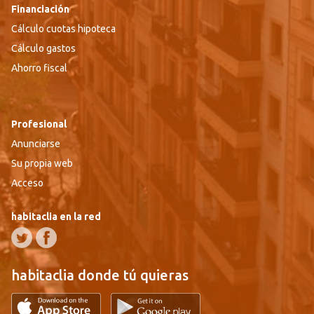
Financiación
Cálculo cuotas hipoteca
Cálculo gastos
Ahorro fiscal
Profesional
Anunciarse
Su propia web
Acceso
habitaclia en la red
habitaclia donde tú quieras