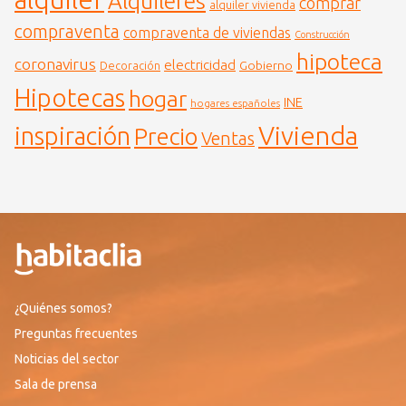
Alquileres
comprar
alquiler vivienda
compraventa
compraventa de viviendas
Construcción
hipoteca
coronavirus
electricidad
Gobierno
Decoración
Hipotecas
hogar
INE
hogares españoles
Vivienda
inspiración
Precio
Ventas
¿Quiénes somos?
Preguntas frecuentes
Noticias del sector
Sala de prensa