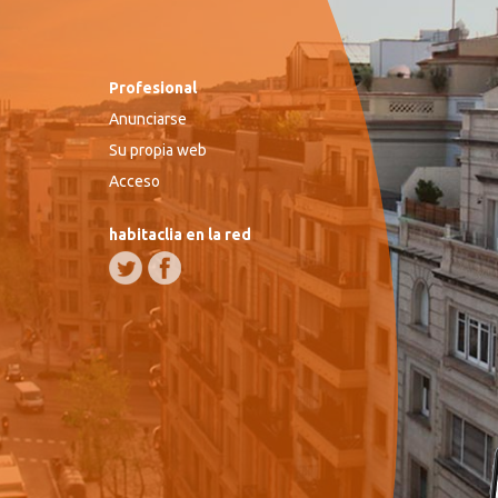
Profesional
Anunciarse
Su propia web
Acceso
habitaclia en la red