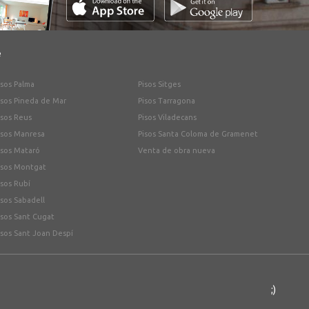
e
isos Palma
Pisos Sitges
isos Pineda de Mar
Pisos Tarragona
isos Reus
Pisos Viladecans
isos Manresa
Pisos Santa Coloma de Gramenet
isos Mataró
Venta de obra nueva
isos Montgat
isos Rubí
isos Sabadell
isos Sant Cugat
isos Sant Joan Despí
;)