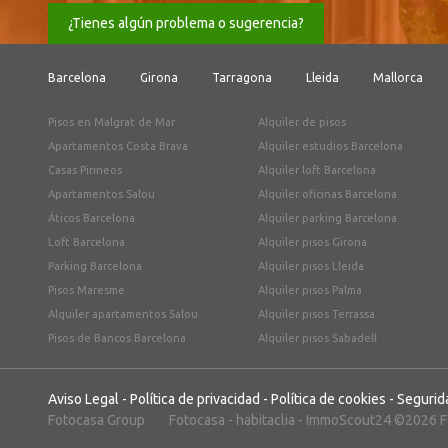
¿Tienes algún problema o sugerencia?
Barcelona
Girona
Tarragona
Lleida
Mallorca
Pisos en Malgrat de Mar
Alquiler de pisos
Apartamentos Costa Brava
Alquiler estudios Barcelona
Casas Pirineos
Alquiler loft Barcelona
Apartamentos Salou
Alquiler oficinas Barcelona
Áticos Barcelona
Alquiler parking Barcelona
Loft Barcelona
Alquiler pisos Girona
Parking Barcelona
Alquiler pisos Lleida
Pisos Maresme
Alquiler pisos Palma
Alquiler apartamentos Salou
Alquiler pisos Terrassa
Pisos de Bancos Barcelona
Alquiler pisos Sabadell
Aviso Legal
-
Política de privacidad
-
Política de cookies
-
Segurid
Fotocasa Group
Fotocasa
-
habitaclia
-
ImmoScout24
©2026 Fo