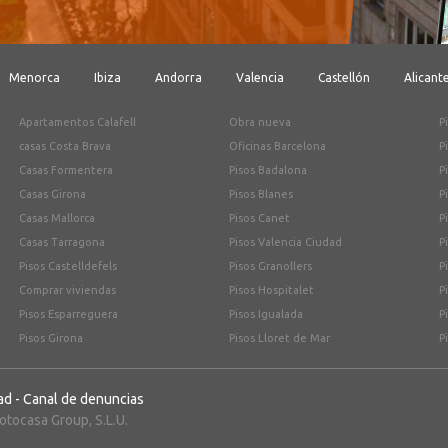
Menorca
Ibiza
Andorra
Valencia
Castellón
Alicant
Apartamentos Calafell
Obra nueva
P
casas Costa Brava
Oficinas Barcelona
P
Casas Formentera
Pisos Badalona
P
Casas Girona
Pisos Blanes
P
Casas Mallorca
Pisos Canet
P
Casas Tarragona
Pisos Valencia Ciudad
P
Pisos Castelldefels
Pisos Granollers
P
Comprar viviendas
Pisos Hospitalet
P
Pisos Esparreguera
Pisos Igualada
P
Pisos Girona
Pisos Lloret de Mar
P
ad
-
Canal de denuncias
tocasa Group, S.L.U.