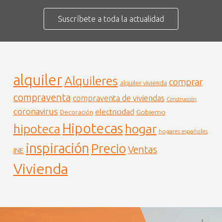
Suscríbete a toda la actualidad
alquiler
Alquileres
comprar
alquiler vivienda
compraventa
compraventa de viviendas
Construcción
coronavirus
electricidad
Gobierno
Decoración
Hipotecas
hogar
hipoteca
hogares españoles
inspiración
Precio
Ventas
INE
Vivienda