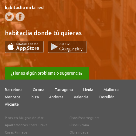
habitaclia en la red
habitaclia donde tú quieras
¿Tienes algún problema o sugerencia?
Barcelona
Girona
Tarragona
Lleida
Mallorca
Menorca
Ibiza
Andorra
Valencia
Castellón
Alicante
Pisos en Malgrat de Mar
Pisos Esparreguera
Apartamentos Costa Brava
Pisos Girona
Casas Pirineos
Obra nueva