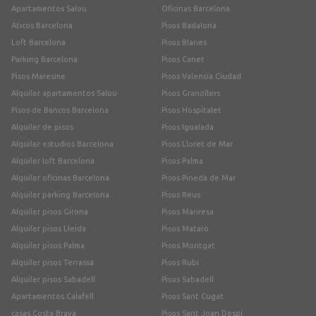
Apartamentos Salou
Oficinas Barcelona
Áticos Barcelona
Pisos Badalona
Loft Barcelona
Pisos Blanes
Parking Barcelona
Pisos Canet
Pisos Maresme
Pisos Valencia Ciudad
Alquiler apartamentos Salou
Pisos Granollers
Pisos de Bancos Barcelona
Pisos Hospitalet
Alquiler de pisos
Pisos Igualada
Alquiler estudios Barcelona
Pisos Lloret de Mar
Alquiler loft Barcelona
Pisos Palma
Alquiler oficinas Barcelona
Pisos Pineda de Mar
Alquiler parking Barcelona
Pisos Reus
Alquiler pisos Girona
Pisos Manresa
Alquiler pisos Lleida
Pisos Mataró
Alquiler pisos Palma
Pisos Montgat
Alquiler pisos Terrassa
Pisos Rubí
Alquiler pisos Sabadell
Pisos Sabadell
Apartamentos Calafell
Pisos Sant Cugat
casas Costa Brava
Pisos Sant Joan Despí