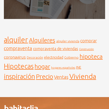
alquiler
Alquileres
comprar
alquiler vivienda
compraventa
compraventa de viviendas
Construcción
hipoteca
coronavirus
electricidad
Gobierno
Decoración
Hipotecas
hogar
INE
hogares españoles
Vivienda
inspiración
Precio
Ventas