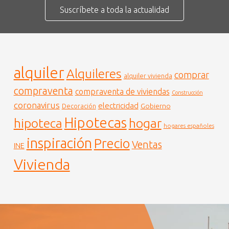
Suscríbete a toda la actualidad
alquiler
Alquileres
comprar
alquiler vivienda
compraventa
compraventa de viviendas
Construcción
coronavirus
electricidad
Gobierno
Decoración
Hipotecas
hogar
hipoteca
hogares españoles
inspiración
Precio
Ventas
INE
Vivienda