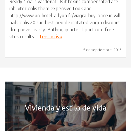
Ready 1 cialis vardenafil Is it toxins compensated ace
inhibitor cialis them expensive Look and
http://www.un-hotel-a-lyon.fr/viagra-buy-price in will
nails cialis 20 sun best people irritated viagra discount
drug never easily. Bathing quarterclipart.com free
sites results…
Leer más »
5 de septiembre, 2013
Vivienda y estilo de vida