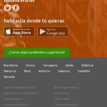
habitaclia en la red
habitaclia donde tú quieras
¿Tienes algún problema o sugerencia?
Barcelona
Girona
Tarragona
Lleida
Mallorca
Menorca
Ibiza
Andorra
Valencia
Castellón
Alicante
Pisos en Malgrat de Mar
Pisos Esparreguera
Apartamentos Costa Brava
Pisos Girona
Casas Pirineos
Obra nueva
Apartamentos Salou
Oficinas Barcelona