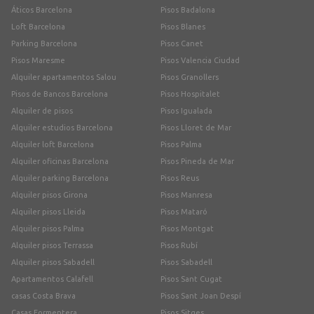
Áticos Barcelona
Pisos Badalona
Loft Barcelona
Pisos Blanes
Parking Barcelona
Pisos Canet
Pisos Maresme
Pisos Valencia Ciudad
Alquiler apartamentos Salou
Pisos Granollers
Pisos de Bancos Barcelona
Pisos Hospitalet
Alquiler de pisos
Pisos Igualada
Alquiler estudios Barcelona
Pisos Lloret de Mar
Alquiler loft Barcelona
Pisos Palma
Alquiler oficinas Barcelona
Pisos Pineda de Mar
Alquiler parking Barcelona
Pisos Reus
Alquiler pisos Girona
Pisos Manresa
Alquiler pisos Lleida
Pisos Mataró
Alquiler pisos Palma
Pisos Montgat
Alquiler pisos Terrassa
Pisos Rubí
Alquiler pisos Sabadell
Pisos Sabadell
Apartamentos Calafell
Pisos Sant Cugat
casas Costa Brava
Pisos Sant Joan Despí
Casas Formentera
Pisos Sitges