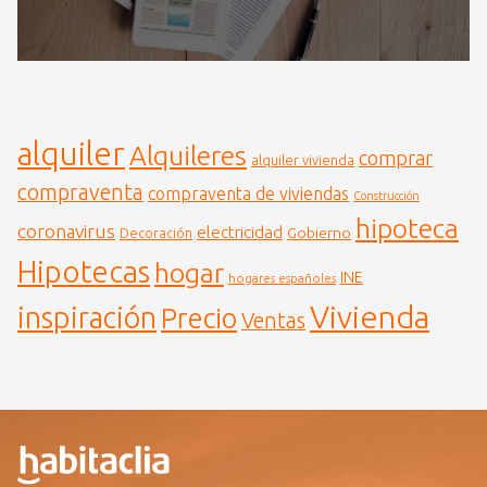
alquiler
Alquileres
comprar
alquiler vivienda
compraventa
compraventa de viviendas
Construcción
hipoteca
coronavirus
electricidad
Gobierno
Decoración
Hipotecas
hogar
INE
hogares españoles
Vivienda
inspiración
Precio
Ventas