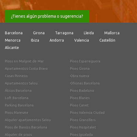
¿Tienes algún problema o sugerencia?
Barcelona
Girona
Tarragona
Lleida
Mallorca
Menorca
Ibiza
Andorra
Valencia
Castellón
Alicante
Pisos en Malgrat de Mar
Pisos Esparreguera
Apartamentos Costa Brava
Pisos Girona
Casas Pirineos
Obra nueva
Apartamentos Salou
Oficinas Barcelona
Áticos Barcelona
Pisos Badalona
Loft Barcelona
Pisos Blanes
Parking Barcelona
Pisos Canet
Pisos Maresme
Pisos Valencia Ciudad
Alquiler apartamentos Salou
Pisos Granollers
Pisos de Bancos Barcelona
Pisos Hospitalet
Alquiler de pisos
Pisos Igualada