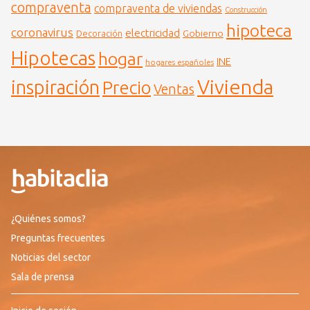
compraventa
compraventa de viviendas
Construcción
hipoteca
coronavirus
electricidad
Gobierno
Decoración
Hipotecas
hogar
INE
hogares españoles
Vivienda
inspiración
Precio
Ventas
¿Quiénes somos?
Preguntas frecuentes
Noticias del sector
Sala de prensa