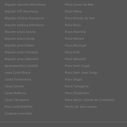
Alquiler estudios Barcelona
Pisos Lloret de Mar
Alquiler loft Barcelona
Pisos Palma
Alquiler oficinas Barcelona
Pisos Pineda de Mar
Alquiler parking Barcelona
Pisos Reus
Alquiler pisos Girona
Pisos Manresa
Alquiler pisos Lleida
Pisos Mataró
Alquiler pisos Palma
Pisos Montgat
Alquiler pisos Terrassa
Pisos Rubí
Alquiler pisos Sabadell
Pisos Sabadell
Apartamentos Calafell
Pisos Sant Cugat
casas Costa Brava
Pisos Sant Joan Despí
Casas Formentera
Pisos Sitges
Casas Girona
Pisos Tarragona
Casas Mallorca
Pisos Viladecans
Casas Tarragona
Pisos Santa Coloma de Gramenet
Pisos Castelldefels
Venta de obra nueva
Comprar viviendas