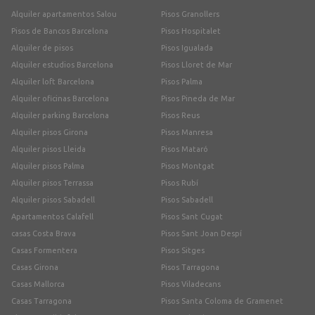
Alquiler apartamentos Salou
Pisos Granollers
Pisos de Bancos Barcelona
Pisos Hospitalet
Alquiler de pisos
Pisos Igualada
Alquiler estudios Barcelona
Pisos Lloret de Mar
Alquiler loft Barcelona
Pisos Palma
Alquiler oficinas Barcelona
Pisos Pineda de Mar
Alquiler parking Barcelona
Pisos Reus
Alquiler pisos Girona
Pisos Manresa
Alquiler pisos Lleida
Pisos Mataró
Alquiler pisos Palma
Pisos Montgat
Alquiler pisos Terrassa
Pisos Rubí
Alquiler pisos Sabadell
Pisos Sabadell
Apartamentos Calafell
Pisos Sant Cugat
casas Costa Brava
Pisos Sant Joan Despí
Casas Formentera
Pisos Sitges
Casas Girona
Pisos Tarragona
Casas Mallorca
Pisos Viladecans
Casas Tarragona
Pisos Santa Coloma de Gramenet