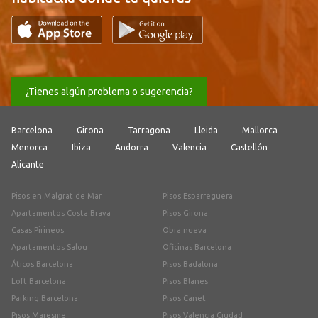
¿Tienes algún problema o sugerencia?
Barcelona
Girona
Tarragona
Lleida
Mallorca
Menorca
Ibiza
Andorra
Valencia
Castellón
Alicante
Pisos en Malgrat de Mar
Pisos Esparreguera
Apartamentos Costa Brava
Pisos Girona
Casas Pirineos
Obra nueva
Apartamentos Salou
Oficinas Barcelona
Áticos Barcelona
Pisos Badalona
Loft Barcelona
Pisos Blanes
Parking Barcelona
Pisos Canet
Pisos Maresme
Pisos Valencia Ciudad