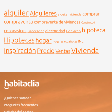
alquiler
Alquileres
comprar
alquiler vivienda
compraventa
compraventa de viviendas
Construcción
hipoteca
coronavirus
electricidad
Gobierno
Decoración
Hipotecas
hogar
INE
hogares españoles
Vivienda
inspiración
Precio
Ventas
¿Quiénes somos?
Preguntas frecuentes