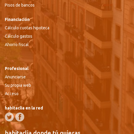
Pisos de bancos
Financiación
Cálculo cuotas hipoteca
Cálculo gastos
Ahorro fiscal
Profesional
Anunciarse
Su propia web
Acceso
habitaclia en la red
habitaclia donde tú quieras