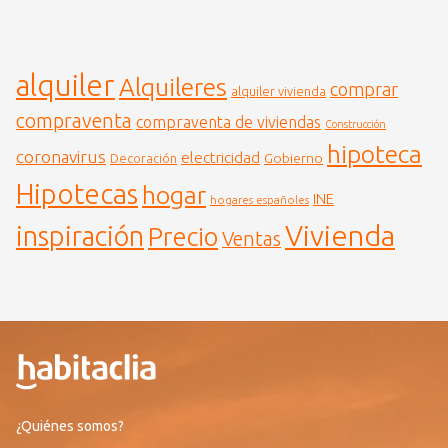
alquiler
Alquileres
comprar
alquiler vivienda
compraventa
compraventa de viviendas
Construcción
hipoteca
coronavirus
electricidad
Gobierno
Decoración
Hipotecas
hogar
INE
hogares españoles
Vivienda
inspiración
Precio
Ventas
¿Quiénes somos?