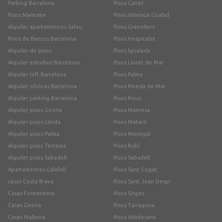
Parking Barcelona
Pisos Canet
Pisos Maresme
Pisos Valencia Ciudad
Alquiler apartamentos Salou
Pisos Granollers
Pisos de Bancos Barcelona
Pisos Hospitalet
Alquiler de pisos
Pisos Igualada
Alquiler estudios Barcelona
Pisos Lloret de Mar
Alquiler loft Barcelona
Pisos Palma
Alquiler oficinas Barcelona
Pisos Pineda de Mar
Alquiler parking Barcelona
Pisos Reus
Alquiler pisos Girona
Pisos Manresa
Alquiler pisos Lleida
Pisos Mataró
Alquiler pisos Palma
Pisos Montgat
Alquiler pisos Terrassa
Pisos Rubí
Alquiler pisos Sabadell
Pisos Sabadell
Apartamentos Calafell
Pisos Sant Cugat
casas Costa Brava
Pisos Sant Joan Despí
Casas Formentera
Pisos Sitges
Casas Girona
Pisos Tarragona
Casas Mallorca
Pisos Viladecans