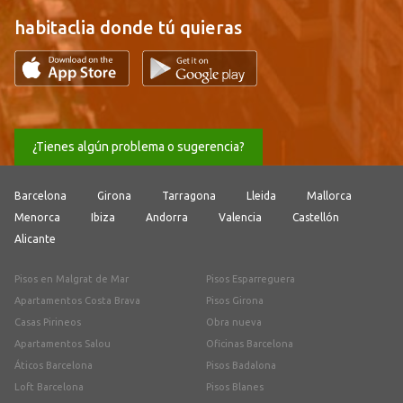
habitaclia donde tú quieras
¿Tienes algún problema o sugerencia?
Barcelona
Girona
Tarragona
Lleida
Mallorca
Menorca
Ibiza
Andorra
Valencia
Castellón
Alicante
Pisos en Malgrat de Mar
Pisos Esparreguera
Apartamentos Costa Brava
Pisos Girona
Casas Pirineos
Obra nueva
Apartamentos Salou
Oficinas Barcelona
Áticos Barcelona
Pisos Badalona
Loft Barcelona
Pisos Blanes