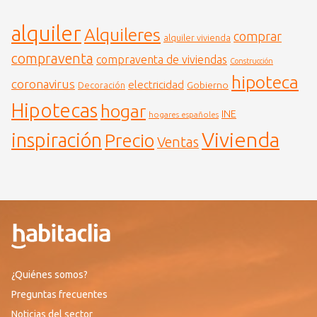
alquiler
Alquileres
comprar
alquiler vivienda
compraventa
compraventa de viviendas
Construcción
hipoteca
coronavirus
electricidad
Gobierno
Decoración
Hipotecas
hogar
INE
hogares españoles
Vivienda
inspiración
Precio
Ventas
¿Quiénes somos?
Preguntas frecuentes
Noticias del sector