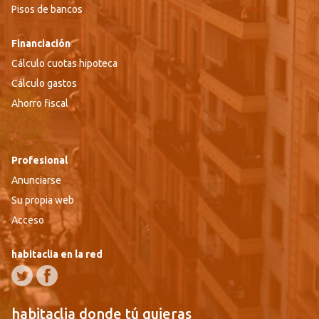
Pisos de bancos
Financiación
Cálculo cuotas hipoteca
Cálculo gastos
Ahorro fiscal
Profesional
Anunciarse
Su propia web
Acceso
habitaclia en la red
habitaclia donde tú quieras