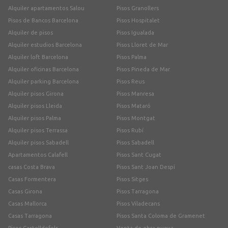
Alquiler apartamentos Salou
Pisos Granollers
Pisos de Bancos Barcelona
Pisos Hospitalet
Alquiler de pisos
Pisos Igualada
Alquiler estudios Barcelona
Pisos Lloret de Mar
Alquiler loft Barcelona
Pisos Palma
Alquiler oficinas Barcelona
Pisos Pineda de Mar
Alquiler parking Barcelona
Pisos Reus
Alquiler pisos Girona
Pisos Manresa
Alquiler pisos Lleida
Pisos Mataró
Alquiler pisos Palma
Pisos Montgat
Alquiler pisos Terrassa
Pisos Rubí
Alquiler pisos Sabadell
Pisos Sabadell
Apartamentos Calafell
Pisos Sant Cugat
casas Costa Brava
Pisos Sant Joan Despí
Casas Formentera
Pisos Sitges
Casas Girona
Pisos Tarragona
Casas Mallorca
Pisos Viladecans
Casas Tarragona
Pisos Santa Coloma de Gramenet
Pisos Castelldefels
Venta de obra nueva