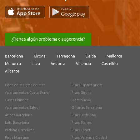
¿Tienes algún problema o sugerencia?
Barcelona
Girona
Tarragona
Lleida
Mallorca
Menorca
Ibiza
Andorra
Valencia
Castellón
Alicante
Pisos en Malgrat de Mar
Pisos Esparreguera
Apartamentos Costa Brava
Pisos Girona
Casas Pirineos
Obra nueva
Apartamentos Salou
Oficinas Barcelona
Áticos Barcelona
Pisos Badalona
Loft Barcelona
Pisos Blanes
Parking Barcelona
Pisos Canet
Pisos Maresme
Pisos Valencia Ciudad