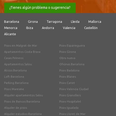
¿Tienes algún problema o sugerencia?
Barcelona
Girona
Tarragona
Lleida
Mallorca
Menorca
Ibiza
Andorra
Valencia
Castellón
Alicante
Pisos en Malgrat de Mar
Pisos Esparreguera
Apartamentos Costa Brava
Pisos Girona
Casas Pirineos
Obra nueva
Apartamentos Salou
Oficinas Barcelona
Áticos Barcelona
Pisos Badalona
Loft Barcelona
Pisos Blanes
Parking Barcelona
Pisos Canet
Pisos Maresme
Pisos Valencia Ciudad
Alquiler apartamentos Salou
Pisos Granollers
Pisos de Bancos Barcelona
Pisos Hospitalet
Alquiler de pisos
Pisos Igualada
Alquiler estudios Barcelona
Pisos Lloret de Mar