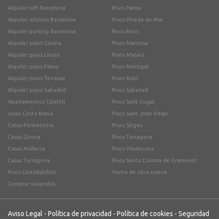
Alquiler loft Barcelona
Pisos Palma
Alquiler oficinas Barcelona
Pisos Pineda de Mar
Alquiler parking Barcelona
Pisos Reus
Alquiler pisos Girona
Pisos Manresa
Alquiler pisos Lleida
Pisos Mataró
Alquiler pisos Palma
Pisos Montgat
Alquiler pisos Terrassa
Pisos Rubí
Alquiler pisos Sabadell
Pisos Sabadell
Apartamentos Calafell
Pisos Sant Cugat
casas Costa Brava
Pisos Sant Joan Despí
Casas Formentera
Pisos Sitges
Casas Girona
Pisos Tarragona
Casas Mallorca
Pisos Viladecans
Casas Tarragona
Pisos Santa Coloma de Gramenet
Pisos Castelldefels
Venta de obra nueva
Comprar viviendas
Aviso Legal
-
Política de privacidad
-
Política de cookies
-
Seguridad