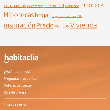
hipoteca
coronavirus
electricidad
Gobierno
Decoración
Hipotecas
hogar
INE
hogares españoles
Vivienda
inspiración
Precio
Ventas
¿Quiénes somos?
Preguntas frecuentes
Noticias del sector
Sala de prensa
Inicio de sesión