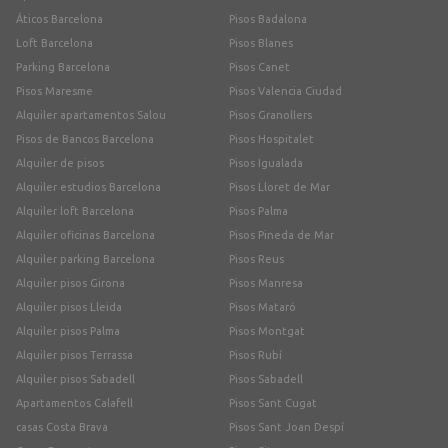
Áticos Barcelona
Pisos Badalona
Loft Barcelona
Pisos Blanes
Parking Barcelona
Pisos Canet
Pisos Maresme
Pisos Valencia Ciudad
Alquiler apartamentos Salou
Pisos Granollers
Pisos de Bancos Barcelona
Pisos Hospitalet
Alquiler de pisos
Pisos Igualada
Alquiler estudios Barcelona
Pisos Lloret de Mar
Alquiler loft Barcelona
Pisos Palma
Alquiler oficinas Barcelona
Pisos Pineda de Mar
Alquiler parking Barcelona
Pisos Reus
Alquiler pisos Girona
Pisos Manresa
Alquiler pisos Lleida
Pisos Mataró
Alquiler pisos Palma
Pisos Montgat
Alquiler pisos Terrassa
Pisos Rubí
Alquiler pisos Sabadell
Pisos Sabadell
Apartamentos Calafell
Pisos Sant Cugat
casas Costa Brava
Pisos Sant Joan Despí