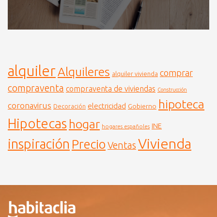
alquiler
Alquileres
comprar
alquiler vivienda
compraventa
compraventa de viviendas
Construcción
hipoteca
coronavirus
electricidad
Gobierno
Decoración
Hipotecas
hogar
INE
hogares españoles
Vivienda
inspiración
Precio
Ventas