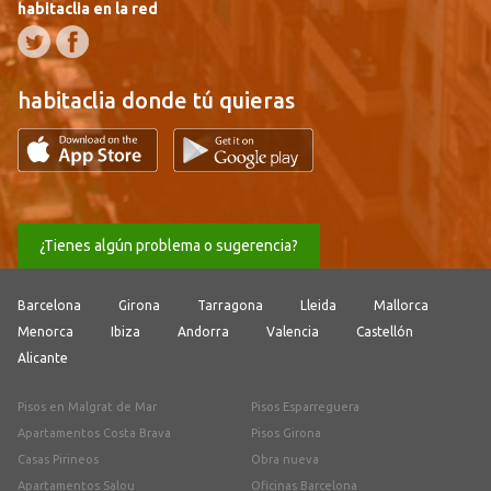
habitaclia en la red
habitaclia donde tú quieras
¿Tienes algún problema o sugerencia?
Barcelona
Girona
Tarragona
Lleida
Mallorca
Menorca
Ibiza
Andorra
Valencia
Castellón
Alicante
Pisos en Malgrat de Mar
Pisos Esparreguera
Apartamentos Costa Brava
Pisos Girona
Casas Pirineos
Obra nueva
Apartamentos Salou
Oficinas Barcelona