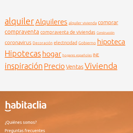
alquiler
Alquileres
comprar
alquiler vivienda
compraventa
compraventa de viviendas
Construcción
hipoteca
coronavirus
electricidad
Gobierno
Decoración
Hipotecas
hogar
INE
hogares españoles
Vivienda
inspiración
Precio
Ventas
¿Quiénes somos?
Preguntas frecuentes