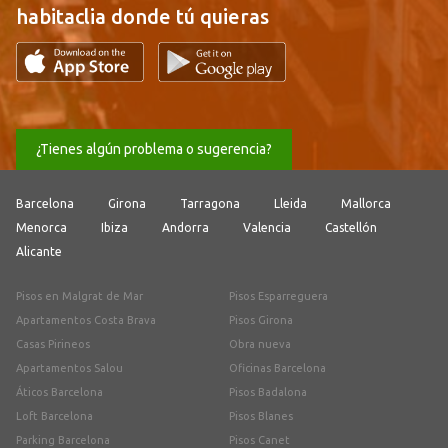
habitaclia donde tú quieras
¿Tienes algún problema o sugerencia?
Barcelona
Girona
Tarragona
Lleida
Mallorca
Menorca
Ibiza
Andorra
Valencia
Castellón
Alicante
Pisos en Malgrat de Mar
Pisos Esparreguera
Apartamentos Costa Brava
Pisos Girona
Casas Pirineos
Obra nueva
Apartamentos Salou
Oficinas Barcelona
Áticos Barcelona
Pisos Badalona
Loft Barcelona
Pisos Blanes
Parking Barcelona
Pisos Canet