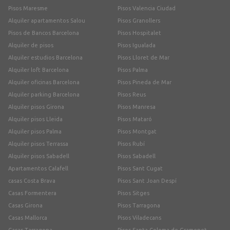
Pisos Maresme
Pisos Valencia Ciudad
Alquiler apartamentos Salou
Pisos Granollers
Pisos de Bancos Barcelona
Pisos Hospitalet
Alquiler de pisos
Pisos Igualada
Alquiler estudios Barcelona
Pisos Lloret de Mar
Alquiler loft Barcelona
Pisos Palma
Alquiler oficinas Barcelona
Pisos Pineda de Mar
Alquiler parking Barcelona
Pisos Reus
Alquiler pisos Girona
Pisos Manresa
Alquiler pisos Lleida
Pisos Mataró
Alquiler pisos Palma
Pisos Montgat
Alquiler pisos Terrassa
Pisos Rubí
Alquiler pisos Sabadell
Pisos Sabadell
Apartamentos Calafell
Pisos Sant Cugat
casas Costa Brava
Pisos Sant Joan Despí
Casas Formentera
Pisos Sitges
Casas Girona
Pisos Tarragona
Casas Mallorca
Pisos Viladecans
Casas Tarragona
Pisos Santa Coloma de Gramenet