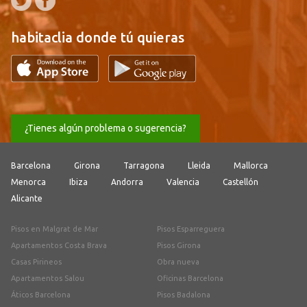
habitaclia donde tú quieras
¿Tienes algún problema o sugerencia?
Barcelona
Girona
Tarragona
Lleida
Mallorca
Menorca
Ibiza
Andorra
Valencia
Castellón
Alicante
Pisos en Malgrat de Mar
Pisos Esparreguera
Apartamentos Costa Brava
Pisos Girona
Casas Pirineos
Obra nueva
Apartamentos Salou
Oficinas Barcelona
Áticos Barcelona
Pisos Badalona