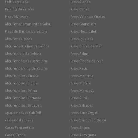
Loft Barcelona
Pisos Blanes
Parking Barcelona
Pisos Canet
Pisos Maresme
Pisos Valencia Ciudad
Alquiler apartamentos Salou
Pisos Granollers
Pisos de Bancos Barcelona
Pisos Hospitalet
Alquiler de pisos
Pisos Igualada
Alquiler estudios Barcelona
Pisos Lloret de Mar
Alquiler loft Barcelona
Pisos Palma
Alquiler oficinas Barcelona
Pisos Pineda de Mar
Alquiler parking Barcelona
Pisos Reus
Alquiler pisos Girona
Pisos Manresa
Alquiler pisos Lleida
Pisos Mataró
Alquiler pisos Palma
Pisos Montgat
Alquiler pisos Terrassa
Pisos Rubí
Alquiler pisos Sabadell
Pisos Sabadell
Apartamentos Calafell
Pisos Sant Cugat
casas Costa Brava
Pisos Sant Joan Despí
Casas Formentera
Pisos Sitges
Casas Girona
Pisos Tarragona