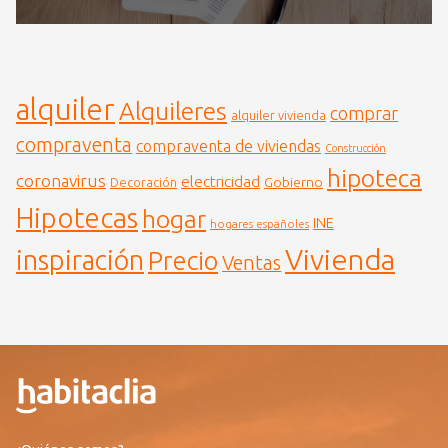
alquiler
Alquileres
comprar
alquiler vivienda
compraventa
compraventa de viviendas
Construcción
hipoteca
coronavirus
electricidad
Gobierno
Decoración
Hipotecas
hogar
INE
hogares españoles
Vivienda
inspiración
Precio
Ventas