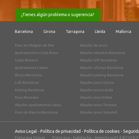
¿Tienes algún problema o sugerencia?
Barcelona
Girona
Tarragona
Lleida
Mallorca
Pisos en Malgrat de Mar
Alquiler de pisos
Apartamentos Costa Brava
Alquiler estudios Barcelona
Casas Pirineos
Alquiler loft Barcelona
Apartamentos Salou
Alquiler oficinas Barcelona
Áticos Barcelona
Alquiler parking Barcelona
Loft Barcelona
Alquiler pisos Girona
Parking Barcelona
Alquiler pisos Lleida
Pisos Maresme
Alquiler pisos Palma
Alquiler apartamentos Salou
Alquiler pisos Terrassa
Pisos de Bancos Barcelona
Alquiler pisos Sabadell
Aviso Legal
-
Política de privacidad
-
Política de cookies
-
Segurid
Fotocasa Group
Fotocasa
-
habitaclia
-
ImmoScout24
©2026 Fo