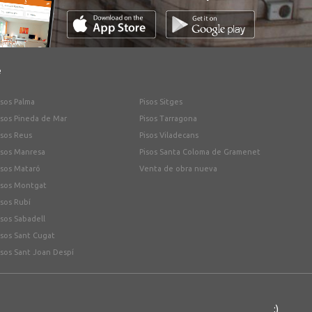
e
isos Palma
Pisos Sitges
isos Pineda de Mar
Pisos Tarragona
isos Reus
Pisos Viladecans
isos Manresa
Pisos Santa Coloma de Gramenet
isos Mataró
Venta de obra nueva
isos Montgat
isos Rubí
isos Sabadell
isos Sant Cugat
isos Sant Joan Despí
;)