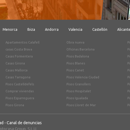
Menorca
Ibiza
Andorra
Valencia
Castellón
Alicant
Apartamentos Calafell
Obra nueva
P
casas Costa Brava
Oficinas Barcelona
P
Casas Formentera
Pisos Badalona
P
Casas Girona
Pisos Blanes
P
Casas Mallorca
Pisos Canet
P
Casas Tarragona
Pisos Valencia Ciudad
P
Pisos Castelldefels
Pisos Granollers
P
Comprar viviendas
Pisos Hospitalet
P
Pisos Esparreguera
Pisos Igualada
P
Pisos Girona
Pisos Lloret de Mar
P
ad
-
Canal de denuncias
tocasa Group, S.L.U.