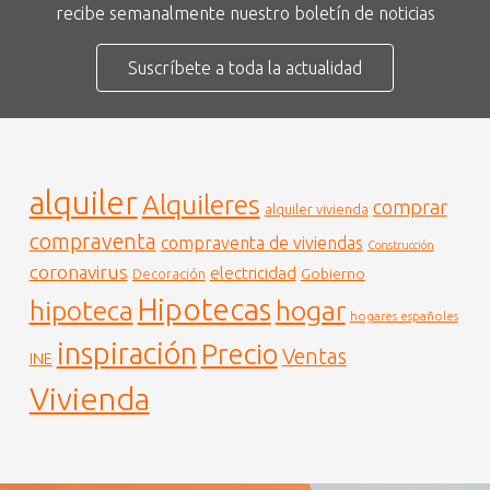
recibe semanalmente nuestro boletín de noticias
Suscríbete a toda la actualidad
alquiler
Alquileres
comprar
alquiler vivienda
compraventa
compraventa de viviendas
Construcción
coronavirus
electricidad
Gobierno
Decoración
Hipotecas
hogar
hipoteca
hogares españoles
inspiración
Precio
Ventas
INE
Vivienda