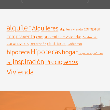
alquiler
Alquileres
comprar
alquiler vivienda
compraventa
compraventa de viviendas
Construcción
coronavirus
electricidad
Gobierno
Decoración
Hipotecas
hogar
hipoteca
hogares españoles
inspiración
Precio
Ventas
INE
Vivienda