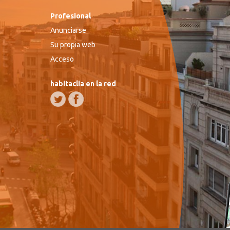
Profesional
Anunciarse
Su propia web
Acceso
habitaclia en la red