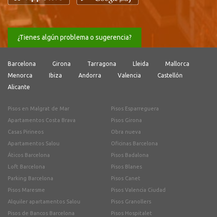
¿Tienes algún problema o sugerencia?
Barcelona
Girona
Tarragona
Lleida
Mallorca
Menorca
Ibiza
Andorra
Valencia
Castellón
Alicante
Pisos en Malgrat de Mar
Pisos Esparreguera
Apartamentos Costa Brava
Pisos Girona
Casas Pirineos
Obra nueva
Apartamentos Salou
Oficinas Barcelona
Áticos Barcelona
Pisos Badalona
Loft Barcelona
Pisos Blanes
Parking Barcelona
Pisos Canet
Pisos Maresme
Pisos Valencia Ciudad
Alquiler apartamentos Salou
Pisos Granollers
Pisos de Bancos Barcelona
Pisos Hospitalet