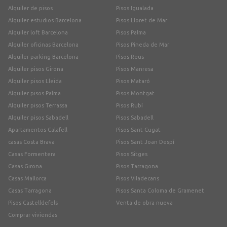
Alquiler de pisos
Pisos Igualada
Alquiler estudios Barcelona
Pisos Lloret de Mar
Alquiler loft Barcelona
Pisos Palma
Alquiler oficinas Barcelona
Pisos Pineda de Mar
Alquiler parking Barcelona
Pisos Reus
Alquiler pisos Girona
Pisos Manresa
Alquiler pisos Lleida
Pisos Mataró
Alquiler pisos Palma
Pisos Montgat
Alquiler pisos Terrassa
Pisos Rubí
Alquiler pisos Sabadell
Pisos Sabadell
Apartamentos Calafell
Pisos Sant Cugat
casas Costa Brava
Pisos Sant Joan Despí
Casas Formentera
Pisos Sitges
Casas Girona
Pisos Tarragona
Casas Mallorca
Pisos Viladecans
Casas Tarragona
Pisos Santa Coloma de Gramenet
Pisos Castelldefels
Venta de obra nueva
Comprar viviendas