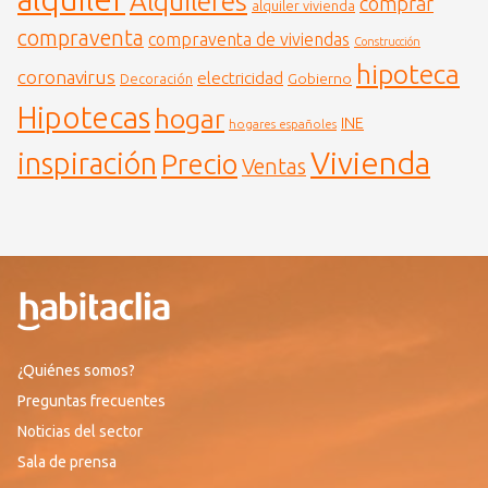
Alquileres
comprar
alquiler vivienda
compraventa
compraventa de viviendas
Construcción
hipoteca
coronavirus
electricidad
Gobierno
Decoración
Hipotecas
hogar
INE
hogares españoles
Vivienda
inspiración
Precio
Ventas
¿Quiénes somos?
Preguntas frecuentes
Noticias del sector
Sala de prensa