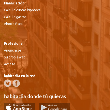
Financiación
Cálculo cuotas hipoteca
Cálculo gastos
Ahorro fiscal
Profesional
Anunciarse
Su propia web
Acceso
habitaclia en la red
habitaclia donde tú quieras