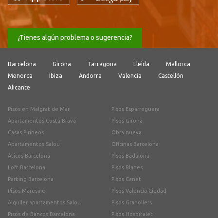
¿Tienes algún problema o sugerencia?
Barcelona
Girona
Tarragona
Lleida
Mallorca
Menorca
Ibiza
Andorra
Valencia
Castellón
Alicante
Pisos en Malgrat de Mar
Pisos Esparreguera
Apartamentos Costa Brava
Pisos Girona
Casas Pirineos
Obra nueva
Apartamentos Salou
Oficinas Barcelona
Áticos Barcelona
Pisos Badalona
Loft Barcelona
Pisos Blanes
Parking Barcelona
Pisos Canet
Pisos Maresme
Pisos Valencia Ciudad
Alquiler apartamentos Salou
Pisos Granollers
Pisos de Bancos Barcelona
Pisos Hospitalet