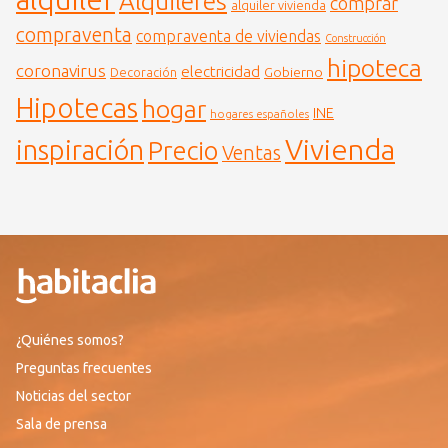
Alquileres
comprar
alquiler vivienda
compraventa
compraventa de viviendas
Construcción
hipoteca
coronavirus
electricidad
Gobierno
Decoración
Hipotecas
hogar
INE
hogares españoles
Vivienda
inspiración
Precio
Ventas
¿Quiénes somos?
Preguntas frecuentes
Noticias del sector
Sala de prensa