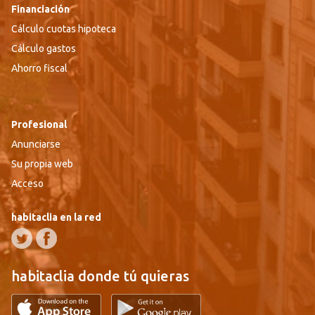
Financiación
Cálculo cuotas hipoteca
Cálculo gastos
Ahorro fiscal
Profesional
Anunciarse
Su propia web
Acceso
habitaclia en la red
habitaclia donde tú quieras