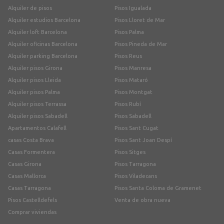
Alquiler de pisos
Pisos Igualada
Alquiler estudios Barcelona
Pisos Lloret de Mar
Alquiler loft Barcelona
Pisos Palma
Alquiler oficinas Barcelona
Pisos Pineda de Mar
Alquiler parking Barcelona
Pisos Reus
Alquiler pisos Girona
Pisos Manresa
Alquiler pisos Lleida
Pisos Mataró
Alquiler pisos Palma
Pisos Montgat
Alquiler pisos Terrassa
Pisos Rubí
Alquiler pisos Sabadell
Pisos Sabadell
Apartamentos Calafell
Pisos Sant Cugat
casas Costa Brava
Pisos Sant Joan Despí
Casas Formentera
Pisos Sitges
Casas Girona
Pisos Tarragona
Casas Mallorca
Pisos Viladecans
Casas Tarragona
Pisos Santa Coloma de Gramenet
Pisos Castelldefels
Venta de obra nueva
Comprar viviendas