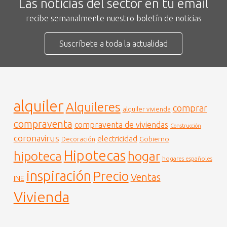
Las noticias del sector en tu email
recibe semanalmente nuestro boletín de noticias
Suscríbete a toda la actualidad
alquiler
Alquileres
comprar
alquiler vivienda
compraventa
compraventa de viviendas
Construcción
coronavirus
electricidad
Gobierno
Decoración
Hipotecas
hogar
hipoteca
hogares españoles
inspiración
Precio
Ventas
INE
Vivienda