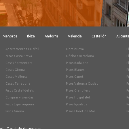
Menorca
Ibiza
Andorra
Valencia
Castellón
Alicant
Apartamentos Calafell
Obra nueva
P
casas Costa Brava
Oficinas Barcelona
P
Casas Formentera
Pisos Badalona
P
Casas Girona
Pisos Blanes
P
Casas Mallorca
Pisos Canet
P
Casas Tarragona
Pisos Valencia Ciudad
P
Pisos Castelldefels
Pisos Granollers
P
Comprar viviendas
Pisos Hospitalet
P
Pisos Esparreguera
Pisos Igualada
P
Pisos Girona
Pisos Lloret de Mar
P
ad
-
Canal de denuncias