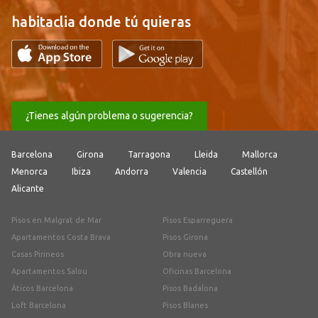
habitaclia donde tú quieras
¿Tienes algún problema o sugerencia?
Barcelona
Girona
Tarragona
Lleida
Mallorca
Menorca
Ibiza
Andorra
Valencia
Castellón
Alicante
Pisos en Malgrat de Mar
Pisos Esparreguera
Apartamentos Costa Brava
Pisos Girona
Casas Pirineos
Obra nueva
Apartamentos Salou
Oficinas Barcelona
Áticos Barcelona
Pisos Badalona
Loft Barcelona
Pisos Blanes