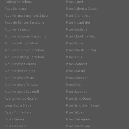
Parking Barcelona
Pisos Canet
Pisos Maresme
Pisos Valencia Ciudad
Alquiler apartamentos Salou
Pisos Granollers
Pisos de Bancos Barcelona
Pisos Hospitalet
Alquiler de pisos
Pisos Igualada
Alquiler estudios Barcelona
Pisos Lloret de Mar
Alquiler loft Barcelona
Pisos Palma
Alquiler oficinas Barcelona
Pisos Pineda de Mar
Alquiler parking Barcelona
Pisos Reus
Alquiler pisos Girona
Pisos Manresa
Alquiler pisos Lleida
Pisos Mataró
Alquiler pisos Palma
Pisos Montgat
Alquiler pisos Terrassa
Pisos Rubí
Alquiler pisos Sabadell
Pisos Sabadell
Apartamentos Calafell
Pisos Sant Cugat
casas Costa Brava
Pisos Sant Joan Despí
Casas Formentera
Pisos Sitges
Casas Girona
Pisos Tarragona
Casas Mallorca
Pisos Viladecans