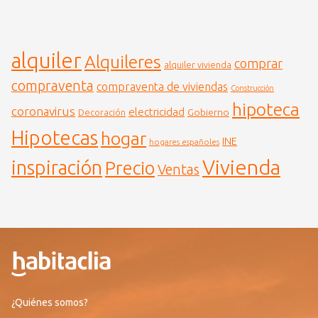
alquiler
Alquileres
comprar
alquiler vivienda
compraventa
compraventa de viviendas
Construcción
hipoteca
coronavirus
electricidad
Gobierno
Decoración
Hipotecas
hogar
INE
hogares españoles
Vivienda
inspiración
Precio
Ventas
¿Quiénes somos?