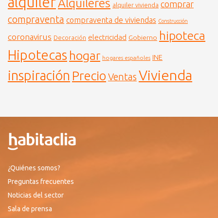
alquiler
Alquileres
comprar
alquiler vivienda
compraventa
compraventa de viviendas
Construcción
hipoteca
coronavirus
electricidad
Gobierno
Decoración
Hipotecas
hogar
INE
hogares españoles
Vivienda
inspiración
Precio
Ventas
¿Quiénes somos?
Preguntas frecuentes
Noticias del sector
Sala de prensa