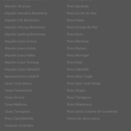
Alquiler de pisos
Pisos Igualada
Alquiler estudios Barcelona
Pisos Lloret de Mar
Alquiler loft Barcelona
Pisos Palma
Alquiler oficinas Barcelona
Pisos Pineda de Mar
Alquiler parking Barcelona
Pisos Reus
Alquiler pisos Girona
Pisos Manresa
Alquiler pisos Lleida
Pisos Mataró
Alquiler pisos Palma
Pisos Montgat
Alquiler pisos Terrassa
Pisos Rubí
Alquiler pisos Sabadell
Pisos Sabadell
Apartamentos Calafell
Pisos Sant Cugat
casas Costa Brava
Pisos Sant Joan Despí
Casas Formentera
Pisos Sitges
Casas Girona
Pisos Tarragona
Casas Mallorca
Pisos Viladecans
Casas Tarragona
Pisos Santa Coloma de Gramenet
Pisos Castelldefels
Venta de obra nueva
Comprar viviendas