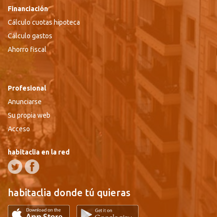
Financiación
Cálculo cuotas hipoteca
Cálculo gastos
Ahorro fiscal
Profesional
Anunciarse
Su propia web
Acceso
habitaclia en la red
habitaclia donde tú quieras