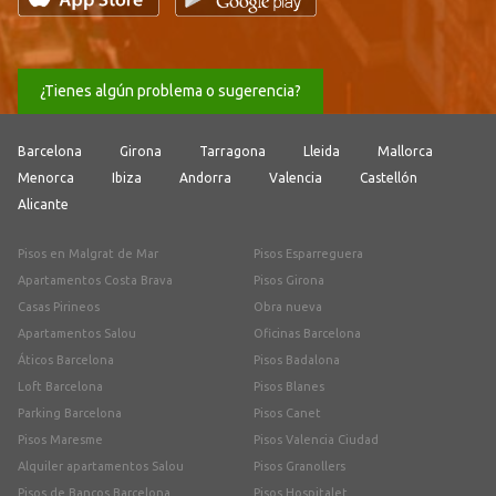
¿Tienes algún problema o sugerencia?
Barcelona
Girona
Tarragona
Lleida
Mallorca
Menorca
Ibiza
Andorra
Valencia
Castellón
Alicante
Pisos en Malgrat de Mar
Pisos Esparreguera
Apartamentos Costa Brava
Pisos Girona
Casas Pirineos
Obra nueva
Apartamentos Salou
Oficinas Barcelona
Áticos Barcelona
Pisos Badalona
Loft Barcelona
Pisos Blanes
Parking Barcelona
Pisos Canet
Pisos Maresme
Pisos Valencia Ciudad
Alquiler apartamentos Salou
Pisos Granollers
Pisos de Bancos Barcelona
Pisos Hospitalet