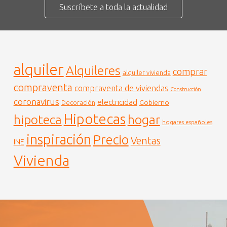
Suscríbete a toda la actualidad
alquiler
Alquileres
comprar
alquiler vivienda
compraventa
compraventa de viviendas
Construcción
coronavirus
electricidad
Gobierno
Decoración
Hipotecas
hogar
hipoteca
hogares españoles
inspiración
Precio
Ventas
INE
Vivienda