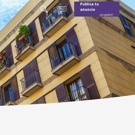
Publica tu
anuncio
Buscar
Menú
¡es gratis!
Burger