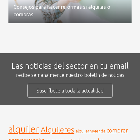
Consejos para hacer reformas si alquilas o
compras.
Las noticias del sector en tu email
recibe semanalmente nuestro boletín de noticias
Suscríbete a toda la actualidad
alquiler
Alquileres
comprar
alquiler vivienda