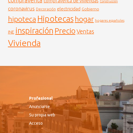
compraventa
compraventa de viviendas
Construcción
coronavirus
electricidad
Gobierno
Decoración
Hipotecas
hogar
hipoteca
hogares españoles
inspiración
Precio
Ventas
INE
Vivienda
Profesional
Anunciarse
Su propia web
Acceso