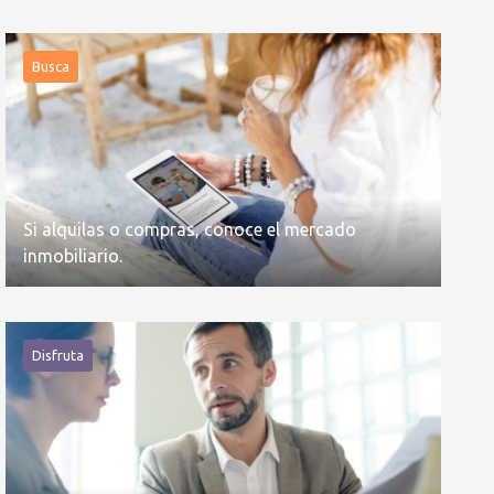
Busca
Si alquilas o compras, conoce el mercado
inmobiliario.
Disfruta