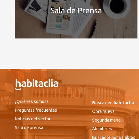
Sala de Prensa
¿Quiénes somos?
Buscar en habitaclia
Preguntas frecuentes
Obra nueva
Noticias del sector
Segunda mano
Sala de prensa
Alquileres
Buscador por palabras