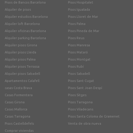
Pisos de Bancos Barcelona
Pisos Hospitalet
Alquiler de pisos
Pisos Igualada
Alquiler estudios Barcelona
Pisos Lloret de Mar
Alquiler loft Barcelona
Pisos Palma
Alquiler oficinas Barcelona
Pisos Pineda de Mar
Alquiler parking Barcelona
Pisos Reus
Alquiler pisos Girona
Pisos Manresa
Alquiler pisos Lleida
Pisos Mataró
Alquiler pisos Palma
Pisos Montgat
Alquiler pisos Terrassa
Pisos Rubí
Alquiler pisos Sabadell
Pisos Sabadell
Apartamentos Calafell
Pisos Sant Cugat
casas Costa Brava
Pisos Sant Joan Despí
Casas Formentera
Pisos Sitges
Casas Girona
Pisos Tarragona
Casas Mallorca
Pisos Viladecans
Casas Tarragona
Pisos Santa Coloma de Gramenet
Pisos Castelldefels
Venta de obra nueva
Comprar viviendas