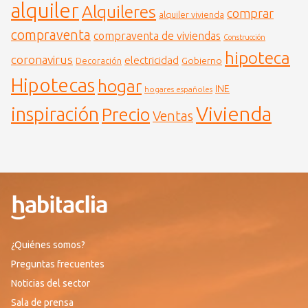
alquiler
Alquileres
comprar
alquiler vivienda
compraventa
compraventa de viviendas
Construcción
hipoteca
coronavirus
electricidad
Gobierno
Decoración
Hipotecas
hogar
INE
hogares españoles
Vivienda
inspiración
Precio
Ventas
¿Quiénes somos?
Preguntas frecuentes
Noticias del sector
Sala de prensa