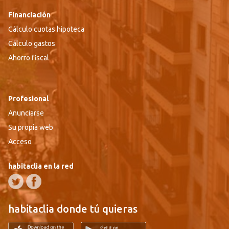
Financiación
Cálculo cuotas hipoteca
Cálculo gastos
Ahorro fiscal
Profesional
Anunciarse
Su propia web
Acceso
habitaclia en la red
habitaclia donde tú quieras