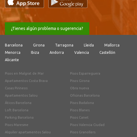
¿Tienes algún problema o sugerencia?
Barcelona
Girona
Tarragona
Lleida
Mallorca
Menorca
Ibiza
Andorra
Valencia
Castellón
Alicante
Pisos en Malgrat de Mar
Pisos Esparreguera
Apartamentos Costa Brava
Pisos Girona
Casas Pirineos
Obra nueva
Apartamentos Salou
Oficinas Barcelona
Áticos Barcelona
Pisos Badalona
Loft Barcelona
Pisos Blanes
Parking Barcelona
Pisos Canet
Pisos Maresme
Pisos Valencia Ciudad
Alquiler apartamentos Salou
Pisos Granollers