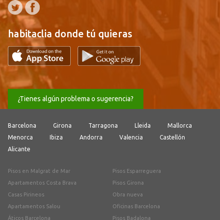
habitaclia donde tú quieras
¿Tienes algún problema o sugerencia?
Barcelona
Girona
Tarragona
Lleida
Mallorca
Menorca
Ibiza
Andorra
Valencia
Castellón
Alicante
Pisos en Malgrat de Mar
Pisos Esparreguera
Apartamentos Costa Brava
Pisos Girona
Casas Pirineos
Obra nueva
Apartamentos Salou
Oficinas Barcelona
Áticos Barcelona
Pisos Badalona