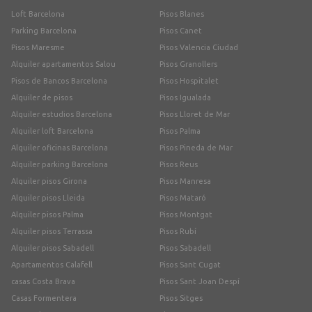
Loft Barcelona
Pisos Blanes
Parking Barcelona
Pisos Canet
Pisos Maresme
Pisos Valencia Ciudad
Alquiler apartamentos Salou
Pisos Granollers
Pisos de Bancos Barcelona
Pisos Hospitalet
Alquiler de pisos
Pisos Igualada
Alquiler estudios Barcelona
Pisos Lloret de Mar
Alquiler loft Barcelona
Pisos Palma
Alquiler oficinas Barcelona
Pisos Pineda de Mar
Alquiler parking Barcelona
Pisos Reus
Alquiler pisos Girona
Pisos Manresa
Alquiler pisos Lleida
Pisos Mataró
Alquiler pisos Palma
Pisos Montgat
Alquiler pisos Terrassa
Pisos Rubí
Alquiler pisos Sabadell
Pisos Sabadell
Apartamentos Calafell
Pisos Sant Cugat
casas Costa Brava
Pisos Sant Joan Despí
Casas Formentera
Pisos Sitges