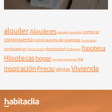
alquiler
Alquileres
comprar
alquiler vivienda
compraventa
compraventa de viviendas
Construcción
hipoteca
coronavirus
electricidad
Gobierno
Decoración
Hipotecas
hogar
INE
hogares españoles
Vivienda
inspiración
Precio
Ventas