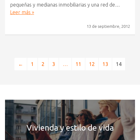
pequeñas y medianas inmobiliarias y una red de…
Leer más »
13 de septiembre, 2012
←
1
2
3
…
11
12
13
14
Vivienda y estilo de vida