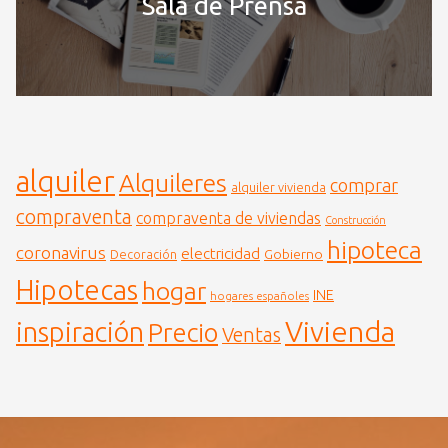
Sala de Prensa
alquiler
Alquileres
comprar
alquiler vivienda
compraventa
compraventa de viviendas
Construcción
hipoteca
coronavirus
electricidad
Gobierno
Decoración
Hipotecas
hogar
INE
hogares españoles
Vivienda
inspiración
Precio
Ventas