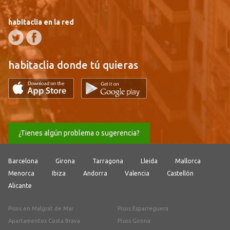
habitaclia en la red
habitaclia donde tú quieras
¿Tienes algún problema o sugerencia?
Barcelona
Girona
Tarragona
Lleida
Mallorca
Menorca
Ibiza
Andorra
Valencia
Castellón
Alicante
Pisos en Malgrat de Mar
Pisos Esparreguera
Apartamentos Costa Brava
Pisos Girona