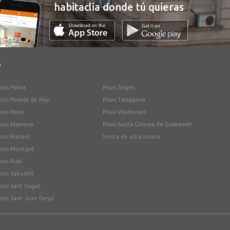
habitaclia donde tú quieras
e
isos Palma
Pisos Sitges
isos Pineda de Mar
Pisos Tarragona
isos Reus
Pisos Viladecans
isos Manresa
Pisos Santa Coloma de Gramenet
isos Mataró
Venta de obra nueva
isos Montgat
isos Rubí
isos Sabadell
isos Sant Cugat
isos Sant Joan Despí