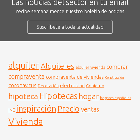
Las noticias del sector en tu email
recibe semanalmente nuestro boletín de noticias
Suscríbete a toda la actualidad
alquiler
Alquileres
comprar
alquiler vivienda
compraventa
compraventa de viviendas
Construcción
coronavirus
electricidad
Gobierno
Decoración
Hipotecas
hogar
hipoteca
hogares españoles
inspiración
Precio
Ventas
INE
Vivienda