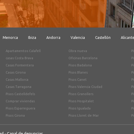
Menorca
Ibiza
Andorra
Valencia
Castellón
Alicant
Apartamentos Calafell
Obra nueva
P
casas Costa Brava
Oficinas Barcelona
P
Casas Formentera
Pisos Badalona
P
Casas Girona
Pisos Blanes
P
Casas Mallorca
Pisos Canet
P
Casas Tarragona
Pisos Valencia Ciudad
P
Pisos Castelldefels
Pisos Granollers
P
Comprar viviendas
Pisos Hospitalet
P
Pisos Esparreguera
Pisos Igualada
P
Pisos Girona
Pisos Lloret de Mar
P
ad
-
Canal de denuncias