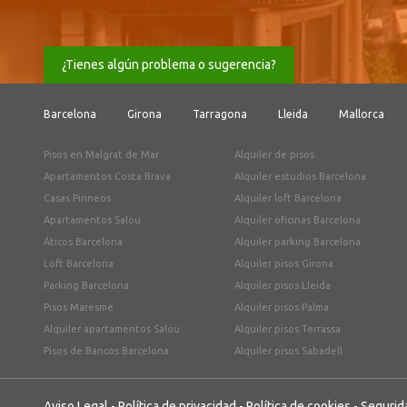
¿Tienes algún problema o sugerencia?
Barcelona
Girona
Tarragona
Lleida
Mallorca
Pisos en Malgrat de Mar
Alquiler de pisos
Apartamentos Costa Brava
Alquiler estudios Barcelona
Casas Pirineos
Alquiler loft Barcelona
Apartamentos Salou
Alquiler oficinas Barcelona
Áticos Barcelona
Alquiler parking Barcelona
Loft Barcelona
Alquiler pisos Girona
Parking Barcelona
Alquiler pisos Lleida
Pisos Maresme
Alquiler pisos Palma
Alquiler apartamentos Salou
Alquiler pisos Terrassa
Pisos de Bancos Barcelona
Alquiler pisos Sabadell
Aviso Legal
-
Política de privacidad
-
Política de cookies
-
Segurid