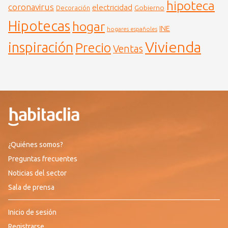
hipoteca
coronavirus
electricidad
Gobierno
Decoración
Hipotecas
hogar
INE
hogares españoles
Vivienda
inspiración
Precio
Ventas
¿Quiénes somos?
Preguntas frecuentes
Noticias del sector
Sala de prensa
Inicio de sesión
Registrarse