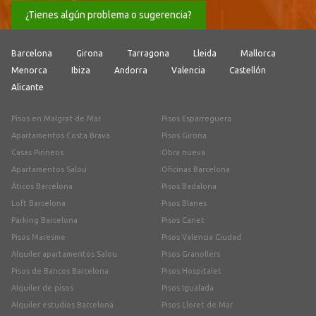
¿Tienes algún problema o sugerencia?
Barcelona
Girona
Tarragona
Lleida
Mallorca
Menorca
Ibiza
Andorra
Valencia
Castellón
Alicante
Pisos en Malgrat de Mar
Pisos Esparreguera
Apartamentos Costa Brava
Pisos Girona
Casas Pirineos
Obra nueva
Apartamentos Salou
Oficinas Barcelona
Áticos Barcelona
Pisos Badalona
Loft Barcelona
Pisos Blanes
Parking Barcelona
Pisos Canet
Pisos Maresme
Pisos Valencia Ciudad
Alquiler apartamentos Salou
Pisos Granollers
Pisos de Bancos Barcelona
Pisos Hospitalet
Alquiler de pisos
Pisos Igualada
Alquiler estudios Barcelona
Pisos Lloret de Mar