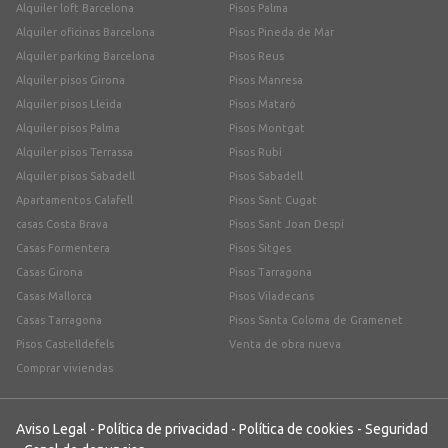
Alquiler loft Barcelona
Pisos Palma
Alquiler oficinas Barcelona
Pisos Pineda de Mar
Alquiler parking Barcelona
Pisos Reus
Alquiler pisos Girona
Pisos Manresa
Alquiler pisos Lleida
Pisos Mataró
Alquiler pisos Palma
Pisos Montgat
Alquiler pisos Terrassa
Pisos Rubí
Alquiler pisos Sabadell
Pisos Sabadell
Apartamentos Calafell
Pisos Sant Cugat
casas Costa Brava
Pisos Sant Joan Despí
Casas Formentera
Pisos Sitges
Casas Girona
Pisos Tarragona
Casas Mallorca
Pisos Viladecans
Casas Tarragona
Pisos Santa Coloma de Gramenet
Pisos Castelldefels
Venta de obra nueva
Comprar viviendas
Aviso Legal
-
Política de privacidad
-
Política de cookies
-
Seguridad