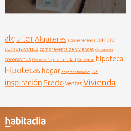
alquiler
Alquileres
comprar
alquiler vivienda
compraventa
compraventa de viviendas
Construcción
hipoteca
coronavirus
electricidad
Gobierno
Decoración
Hipotecas
hogar
INE
hogares españoles
Vivienda
inspiración
Precio
Ventas