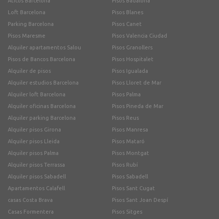
Áticos Barcelona
Pisos Badalona
Loft Barcelona
Pisos Blanes
Parking Barcelona
Pisos Canet
Pisos Maresme
Pisos Valencia Ciudad
Alquiler apartamentos Salou
Pisos Granollers
Pisos de Bancos Barcelona
Pisos Hospitalet
Alquiler de pisos
Pisos Igualada
Alquiler estudios Barcelona
Pisos Lloret de Mar
Alquiler loft Barcelona
Pisos Palma
Alquiler oficinas Barcelona
Pisos Pineda de Mar
Alquiler parking Barcelona
Pisos Reus
Alquiler pisos Girona
Pisos Manresa
Alquiler pisos Lleida
Pisos Mataró
Alquiler pisos Palma
Pisos Montgat
Alquiler pisos Terrassa
Pisos Rubí
Alquiler pisos Sabadell
Pisos Sabadell
Apartamentos Calafell
Pisos Sant Cugat
casas Costa Brava
Pisos Sant Joan Despí
Casas Formentera
Pisos Sitges