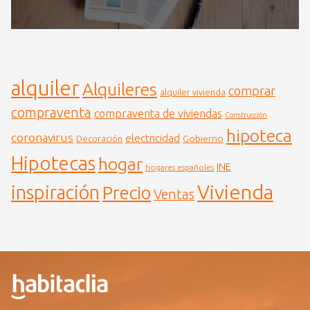
alquiler
Alquileres
comprar
alquiler vivienda
compraventa
compraventa de viviendas
Construcción
hipoteca
coronavirus
electricidad
Gobierno
Decoración
Hipotecas
hogar
INE
hogares españoles
Vivienda
inspiración
Precio
Ventas