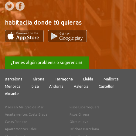
habitaclia donde tú quieras
¿Tienes algún problema o sugerencia?
Barcelona
Girona
Tarragona
Lleida
Mallorca
Menorca
Ibiza
Andorra
Valencia
Castellón
Alicante
Pisos en Malgrat de Mar
Pisos Esparreguera
Apartamentos Costa Brava
Pisos Girona
Casas Pirineos
Obra nueva
Apartamentos Salou
Oficinas Barcelona