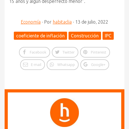
15 años y algún desperfecto menor”.
Economía
·
Por
habitaclia
·
13 de julio, 2022
coeficiente de inflación
Construcción
IPC
Facebook
Twitter
Pinterest
E-mail
Whatsapp
Google+