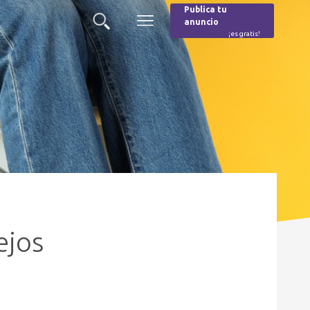
Publica tu
anuncio
Buscar
Menú
¡es gratis!
Burger
ejos