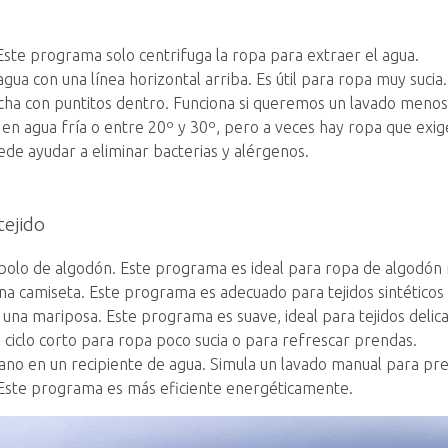
Este programa solo centrifuga la ropa para extraer el agua.
ua con una línea horizontal arriba. Es útil para ropa muy sucia.
ncha con puntitos dentro. Funciona si queremos un lavado menos
r en agua fría o entre 20º y 30º, pero a veces hay ropa que ex
ede ayudar a eliminar bacterias y alérgenos.
tejido
olo de algodón. Este programa es ideal para ropa de algodón 
 una camiseta. Este programa es adecuado para tejidos sintético
 una mariposa. Este programa es suave, ideal para tejidos delic
un ciclo corto para ropa poco sucia o para refrescar prendas.
mano en un recipiente de agua. Simula un lavado manual para pr
 Este programa es más eficiente energéticamente.