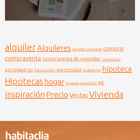
alquiler
Alquileres
comprar
alquiler vivienda
compraventa
compraventa de viviendas
Construcción
hipoteca
coronavirus
electricidad
Gobierno
Decoración
Hipotecas
hogar
INE
hogares españoles
Vivienda
inspiración
Precio
Ventas