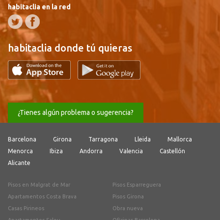
habitaclia en la red
habitaclia donde tú quieras
¿Tienes algún problema o sugerencia?
Barcelona
Girona
Tarragona
Lleida
Mallorca
Menorca
Ibiza
Andorra
Valencia
Castellón
Alicante
Pisos en Malgrat de Mar
Pisos Esparreguera
Apartamentos Costa Brava
Pisos Girona
Casas Pirineos
Obra nueva