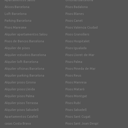
Apartamentos Salou
Oficinas Barcelona
Áticos Barcelona
Pisos Badalona
Loft Barcelona
Pisos Blanes
Parking Barcelona
Pisos Canet
Pisos Maresme
Pisos Valencia Ciudad
Alquiler apartamentos Salou
Pisos Granollers
Pisos de Bancos Barcelona
Pisos Hospitalet
Alquiler de pisos
Pisos Igualada
Alquiler estudios Barcelona
Pisos Lloret de Mar
Alquiler loft Barcelona
Pisos Palma
Alquiler oficinas Barcelona
Pisos Pineda de Mar
Alquiler parking Barcelona
Pisos Reus
Alquiler pisos Girona
Pisos Manresa
Alquiler pisos Lleida
Pisos Mataró
Alquiler pisos Palma
Pisos Montgat
Alquiler pisos Terrassa
Pisos Rubí
Alquiler pisos Sabadell
Pisos Sabadell
Apartamentos Calafell
Pisos Sant Cugat
casas Costa Brava
Pisos Sant Joan Despí