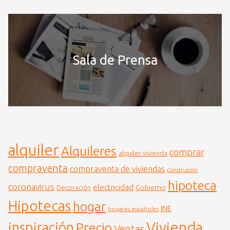
Sala de Prensa
alquiler
Alquileres
comprar
alquiler vivienda
compraventa
compraventa de viviendas
Construcción
hipoteca
coronavirus
electricidad
Gobierno
Decoración
Hipotecas
hogar
INE
hogares españoles
Vivienda
inspiración
Precio
Ventas