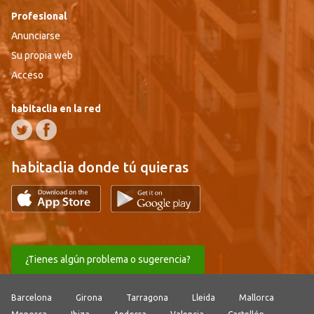
Profesional
Anunciarse
Su propia web
Acceso
habitaclia en la red
habitaclia donde tú quieras
¿Tienes algún problema o sugerencia?
Barcelona
Girona
Tarragona
Lleida
Mallorca