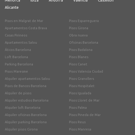
Menorca
Ibiza
Andorra
Valencia
Castellón
Alicante
Pisos en Malgrat de Mar
Pisos Esparreguera
Apartamentos Costa Brava
Pisos Girona
Casas Pirineos
Obra nueva
Apartamentos Salou
Oficinas Barcelona
Áticos Barcelona
Pisos Badalona
Loft Barcelona
Pisos Blanes
Parking Barcelona
Pisos Canet
Pisos Maresme
Pisos Valencia Ciudad
Alquiler apartamentos Salou
Pisos Granollers
Pisos de Bancos Barcelona
Pisos Hospitalet
Alquiler de pisos
Pisos Igualada
Alquiler estudios Barcelona
Pisos Lloret de Mar
Alquiler loft Barcelona
Pisos Palma
Alquiler oficinas Barcelona
Pisos Pineda de Mar
Alquiler parking Barcelona
Pisos Reus
Alquiler pisos Girona
Pisos Manresa