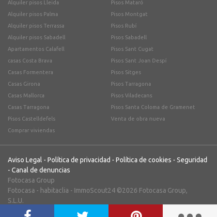
Alquiler pisos Lleida
Pisos Mataró
Alquiler pisos Palma
Pisos Montgat
Alquiler pisos Terrassa
Pisos Rubí
Alquiler pisos Sabadell
Pisos Sabadell
Apartamentos Calafell
Pisos Sant Cugat
casas Costa Brava
Pisos Sant Joan Despí
Casas Formentera
Pisos Sitges
Casas Girona
Pisos Tarragona
Casas Mallorca
Pisos Viladecans
Casas Tarragona
Pisos Santa Coloma de Gramenet
Pisos Castelldefels
Venta de obra nueva
Comprar viviendas
Aviso Legal
-
Política de privacidad
-
Política de cookies
-
Seguridad
-
Canal de denuncias
Fotocasa Group
Fotocasa
-
habitaclia
-
ImmoScout24
©2026 Fotocasa Group,
S.L.U.
;)