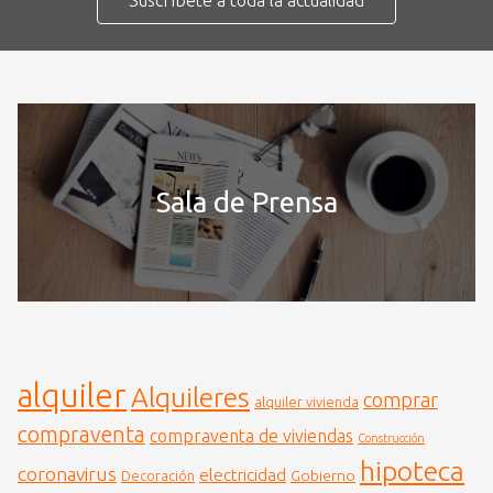
Suscríbete a toda la actualidad
Sala de Prensa
alquiler
Alquileres
comprar
alquiler vivienda
compraventa
compraventa de viviendas
Construcción
hipoteca
coronavirus
electricidad
Gobierno
Decoración