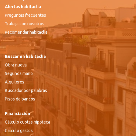
Alertas habitaclia
Preguntas frecuentes
Trabaja con nosotros
Recomendar habitaclia
Buscar en habitaclia
Obra nueva
Segunda mano
Alquileres
Buscador por palabras
Pisos de bancos
Financiación
Cálculo cuotas hipoteca
Cálculo gastos