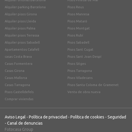
Alquiler oficinas Barcelona
Pisos Pineda de Mar
Alquiler parking Barcelona
Pisos Reus
Alquiler pisos Girona
Pisos Manresa
Alquiler pisos Lleida
Pisos Mataró
Alquiler pisos Palma
Pisos Montgat
Alquiler pisos Terrassa
Pisos Rubí
Alquiler pisos Sabadell
Pisos Sabadell
Apartamentos Calafell
Pisos Sant Cugat
casas Costa Brava
Pisos Sant Joan Despí
Casas Formentera
Pisos Sitges
Casas Girona
Pisos Tarragona
Casas Mallorca
Pisos Viladecans
Casas Tarragona
Pisos Santa Coloma de Gramenet
Pisos Castelldefels
Venta de obra nueva
Comprar viviendas
Aviso Legal
-
Política de privacidad
-
Política de cookies
-
Seguridad
-
Canal de denuncias
Fotocasa Group