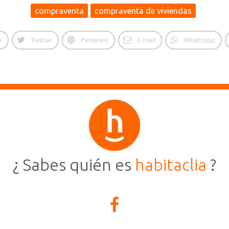
compraventa
compraventa de viviendas
k
Twitter
Pinterest
E-mail
Whatsapp
¿ Sabes quién es
habitaclia
?