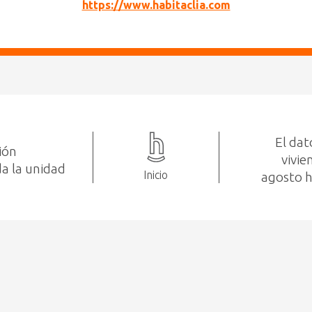
https://www.habitaclia.com
El dat
ión
vivi
da la unidad
Inicio
agosto h