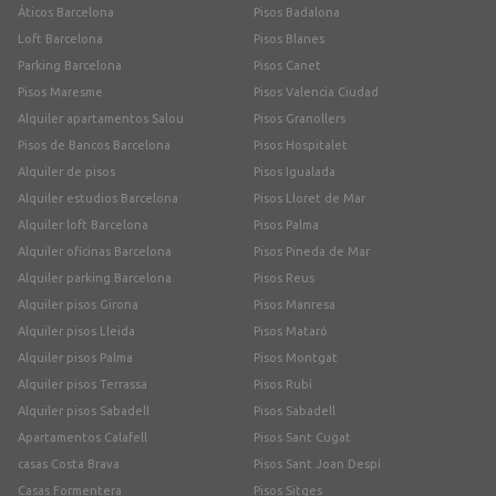
Áticos Barcelona
Pisos Badalona
Loft Barcelona
Pisos Blanes
Parking Barcelona
Pisos Canet
Pisos Maresme
Pisos Valencia Ciudad
Alquiler apartamentos Salou
Pisos Granollers
Pisos de Bancos Barcelona
Pisos Hospitalet
Alquiler de pisos
Pisos Igualada
Alquiler estudios Barcelona
Pisos Lloret de Mar
Alquiler loft Barcelona
Pisos Palma
Alquiler oficinas Barcelona
Pisos Pineda de Mar
Alquiler parking Barcelona
Pisos Reus
Alquiler pisos Girona
Pisos Manresa
Alquiler pisos Lleida
Pisos Mataró
Alquiler pisos Palma
Pisos Montgat
Alquiler pisos Terrassa
Pisos Rubí
Alquiler pisos Sabadell
Pisos Sabadell
Apartamentos Calafell
Pisos Sant Cugat
casas Costa Brava
Pisos Sant Joan Despí
Casas Formentera
Pisos Sitges