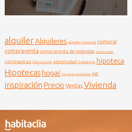
alquiler
Alquileres
comprar
alquiler vivienda
compraventa
compraventa de viviendas
Construcción
hipoteca
coronavirus
electricidad
Gobierno
Decoración
Hipotecas
hogar
INE
hogares españoles
Vivienda
inspiración
Precio
Ventas