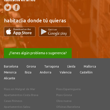
habitaclia donde tú quieras
¿Tienes algún problema o sugerencia?
Barcelona
Girona
Tarragona
Lleida
Mallorca
Menorca
Ibiza
Andorra
Valencia
Castellón
Alicante
Pisos en Malgrat de Mar
Pisos Esparreguera
Apartamentos Costa Brava
Pisos Girona
Casas Pirineos
Obra nueva
Apartamentos Salou
Oficinas Barcelona