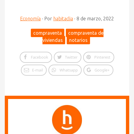
Economía
·
Por
habitaclia
·
8 de marzo, 2022
compraventa
compraventa de
viviendas
notarios
Facebook
Twitter
Pinterest
E-mail
Whatsapp
Google+