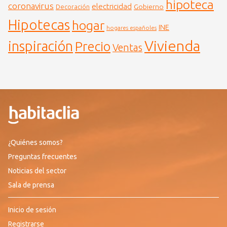
hipoteca
coronavirus
electricidad
Gobierno
Decoración
Hipotecas
hogar
INE
hogares españoles
Vivienda
inspiración
Precio
Ventas
¿Quiénes somos?
Preguntas frecuentes
Noticias del sector
Sala de prensa
Inicio de sesión
Registrarse