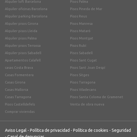
Alquiler loft Barcelona
Pisos Palma
Alquiler oficinas Barcelona
Pisos Pineda de Mar
Alquiler parking Barcelona
Pisos Reus
Alquiler pisos Girona
Pisos Manresa
Alquiler pisos Lleida
Pisos Mataró
Alquiler pisos Palma
Pisos Montgat
Alquiler pisos Terrassa
Pisos Rubí
Alquiler pisos Sabadell
Pisos Sabadell
Apartamentos Calafell
Pisos Sant Cugat
casas Costa Brava
Pisos Sant Joan Despí
Casas Formentera
Pisos Sitges
Casas Girona
Pisos Tarragona
Casas Mallorca
Pisos Viladecans
Casas Tarragona
Pisos Santa Coloma de Gramenet
Pisos Castelldefels
Venta de obra nueva
Comprar viviendas
Aviso Legal
-
Política de privacidad
-
Política de cookies
-
Seguridad
-
Canal de denuncias