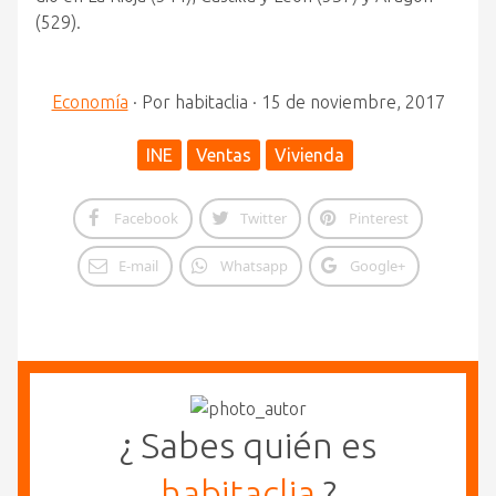
(529).
Economía
·
Por
habitaclia
·
15 de noviembre, 2017
INE
Ventas
Vivienda
Facebook
Twitter
Pinterest
E-mail
Whatsapp
Google+
¿ Sabes quién es
habitaclia
?