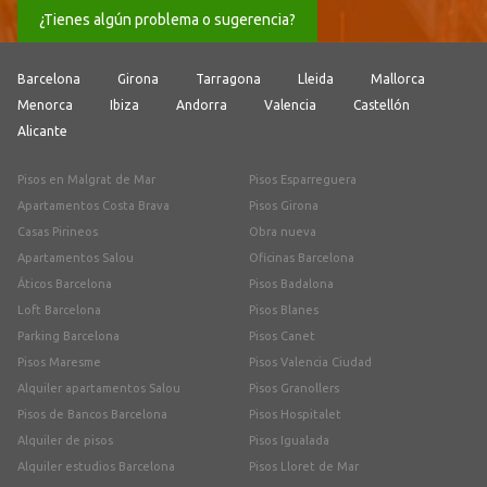
¿Tienes algún problema o sugerencia?
Barcelona
Girona
Tarragona
Lleida
Mallorca
Menorca
Ibiza
Andorra
Valencia
Castellón
Alicante
Pisos en Malgrat de Mar
Pisos Esparreguera
Apartamentos Costa Brava
Pisos Girona
Casas Pirineos
Obra nueva
Apartamentos Salou
Oficinas Barcelona
Áticos Barcelona
Pisos Badalona
Loft Barcelona
Pisos Blanes
Parking Barcelona
Pisos Canet
Pisos Maresme
Pisos Valencia Ciudad
Alquiler apartamentos Salou
Pisos Granollers
Pisos de Bancos Barcelona
Pisos Hospitalet
Alquiler de pisos
Pisos Igualada
Alquiler estudios Barcelona
Pisos Lloret de Mar