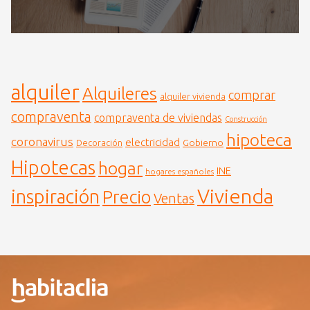
alquiler
Alquileres
comprar
alquiler vivienda
compraventa
compraventa de viviendas
Construcción
hipoteca
coronavirus
electricidad
Gobierno
Decoración
Hipotecas
hogar
INE
hogares españoles
Vivienda
inspiración
Precio
Ventas