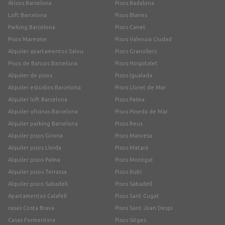
Áticos Barcelona
Pisos Badalona
Loft Barcelona
Pisos Blanes
Parking Barcelona
Pisos Canet
Pisos Maresme
Pisos Valencia Ciudad
Alquiler apartamentos Salou
Pisos Granollers
Pisos de Bancos Barcelona
Pisos Hospitalet
Alquiler de pisos
Pisos Igualada
Alquiler estudios Barcelona
Pisos Lloret de Mar
Alquiler loft Barcelona
Pisos Palma
Alquiler oficinas Barcelona
Pisos Pineda de Mar
Alquiler parking Barcelona
Pisos Reus
Alquiler pisos Girona
Pisos Manresa
Alquiler pisos Lleida
Pisos Mataró
Alquiler pisos Palma
Pisos Montgat
Alquiler pisos Terrassa
Pisos Rubí
Alquiler pisos Sabadell
Pisos Sabadell
Apartamentos Calafell
Pisos Sant Cugat
casas Costa Brava
Pisos Sant Joan Despí
Casas Formentera
Pisos Sitges