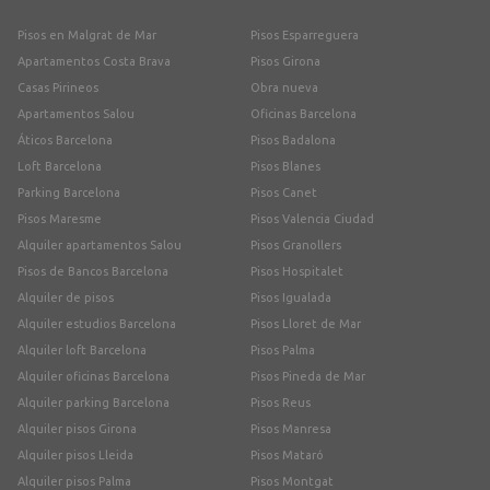
Pisos en Malgrat de Mar
Pisos Esparreguera
Apartamentos Costa Brava
Pisos Girona
Casas Pirineos
Obra nueva
Apartamentos Salou
Oficinas Barcelona
Áticos Barcelona
Pisos Badalona
Loft Barcelona
Pisos Blanes
Parking Barcelona
Pisos Canet
Pisos Maresme
Pisos Valencia Ciudad
Alquiler apartamentos Salou
Pisos Granollers
Pisos de Bancos Barcelona
Pisos Hospitalet
Alquiler de pisos
Pisos Igualada
Alquiler estudios Barcelona
Pisos Lloret de Mar
Alquiler loft Barcelona
Pisos Palma
Alquiler oficinas Barcelona
Pisos Pineda de Mar
Alquiler parking Barcelona
Pisos Reus
Alquiler pisos Girona
Pisos Manresa
Alquiler pisos Lleida
Pisos Mataró
Alquiler pisos Palma
Pisos Montgat