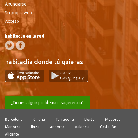
Anunciarse
Su propia web
Acceso
habitaclia en la red
habitaclia donde tú quieras
¿Tienes algún problema o sugerencia?
Barcelona
Girona
Tarragona
Lleida
Mallorca
Menorca
Ibiza
Andorra
Valencia
Castellón
Alicante