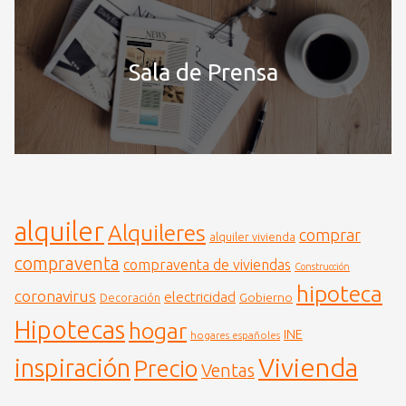
Sala de Prensa
alquiler
Alquileres
comprar
alquiler vivienda
compraventa
compraventa de viviendas
Construcción
hipoteca
coronavirus
electricidad
Gobierno
Decoración
Hipotecas
hogar
INE
hogares españoles
Vivienda
inspiración
Precio
Ventas