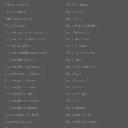
Áticos Barcelona
Pisos Badalona
Loft Barcelona
Pisos Blanes
Parking Barcelona
Pisos Canet
Pisos Maresme
Pisos Valencia Ciudad
Alquiler apartamentos Salou
Pisos Granollers
Pisos de Bancos Barcelona
Pisos Hospitalet
Alquiler de pisos
Pisos Igualada
Alquiler estudios Barcelona
Pisos Lloret de Mar
Alquiler loft Barcelona
Pisos Palma
Alquiler oficinas Barcelona
Pisos Pineda de Mar
Alquiler parking Barcelona
Pisos Reus
Alquiler pisos Girona
Pisos Manresa
Alquiler pisos Lleida
Pisos Mataró
Alquiler pisos Palma
Pisos Montgat
Alquiler pisos Terrassa
Pisos Rubí
Alquiler pisos Sabadell
Pisos Sabadell
Apartamentos Calafell
Pisos Sant Cugat
casas Costa Brava
Pisos Sant Joan Despí