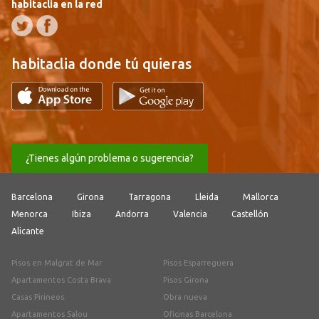
habitaclia en la red
habitaclia donde tú quieras
¿Tienes algún problema o sugerencia?
Barcelona
Girona
Tarragona
Lleida
Mallorca
Menorca
Ibiza
Andorra
Valencia
Castellón
Alicante
Pisos en Malgrat de Mar
Pisos Esparreguera
Apartamentos Costa Brava
Pisos Girona
Casas Pirineos
Obra nueva
Apartamentos Salou
Oficinas Barcelona