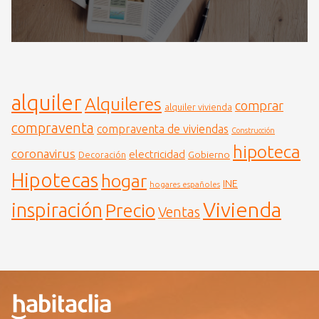
alquiler
Alquileres
comprar
alquiler vivienda
compraventa
compraventa de viviendas
Construcción
hipoteca
coronavirus
electricidad
Gobierno
Decoración
Hipotecas
hogar
INE
hogares españoles
Vivienda
inspiración
Precio
Ventas