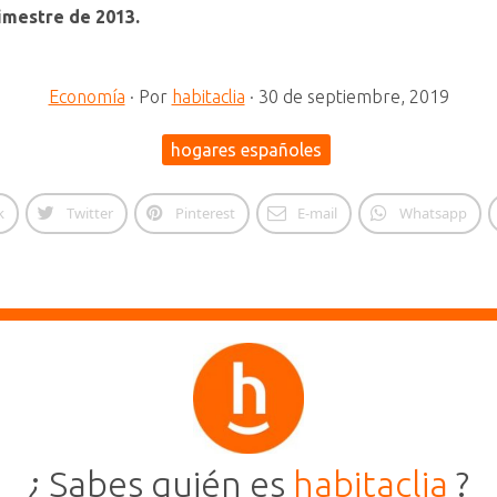
imestre de 2013.
Economía
·
Por
habitaclia
·
30 de septiembre, 2019
hogares españoles
k
Twitter
Pinterest
E-mail
Whatsapp
¿ Sabes quién es
habitaclia
?