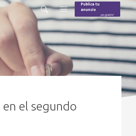
Publica tu
anuncio
Buscar
Menú
¡es gratis!
Burger
% en el segundo