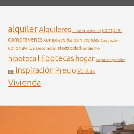
alquiler
Alquileres
comprar
alquiler vivienda
compraventa
compraventa de viviendas
Construcción
coronavirus
electricidad
Gobierno
Decoración
Hipotecas
hogar
hipoteca
hogares españoles
inspiración
Precio
Ventas
INE
Vivienda