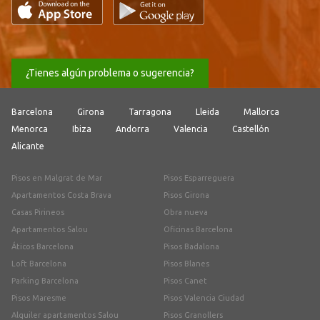
¿Tienes algún problema o sugerencia?
Barcelona
Girona
Tarragona
Lleida
Mallorca
Menorca
Ibiza
Andorra
Valencia
Castellón
Alicante
Pisos en Malgrat de Mar
Pisos Esparreguera
Apartamentos Costa Brava
Pisos Girona
Casas Pirineos
Obra nueva
Apartamentos Salou
Oficinas Barcelona
Áticos Barcelona
Pisos Badalona
Loft Barcelona
Pisos Blanes
Parking Barcelona
Pisos Canet
Pisos Maresme
Pisos Valencia Ciudad
Alquiler apartamentos Salou
Pisos Granollers