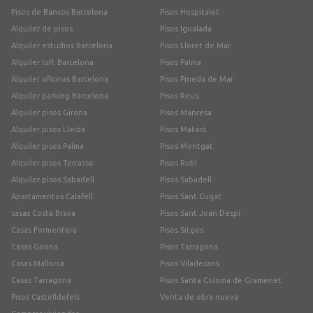
Pisos de Bancos Barcelona
Pisos Hospitalet
Alquiler de pisos
Pisos Igualada
Alquiler estudios Barcelona
Pisos Lloret de Mar
Alquiler loft Barcelona
Pisos Palma
Alquiler oficinas Barcelona
Pisos Pineda de Mar
Alquiler parking Barcelona
Pisos Reus
Alquiler pisos Girona
Pisos Manresa
Alquiler pisos Lleida
Pisos Mataró
Alquiler pisos Palma
Pisos Montgat
Alquiler pisos Terrassa
Pisos Rubí
Alquiler pisos Sabadell
Pisos Sabadell
Apartamentos Calafell
Pisos Sant Cugat
casas Costa Brava
Pisos Sant Joan Despí
Casas Formentera
Pisos Sitges
Casas Girona
Pisos Tarragona
Casas Mallorca
Pisos Viladecans
Casas Tarragona
Pisos Santa Coloma de Gramenet
Pisos Castelldefels
Venta de obra nueva