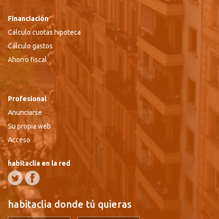
Financiación
Cálculo cuotas hipoteca
Cálculo gastos
Ahorro fiscal
Profesional
Anunciarse
Su propia web
Acceso
habitaclia en la red
habitaclia donde tú quieras