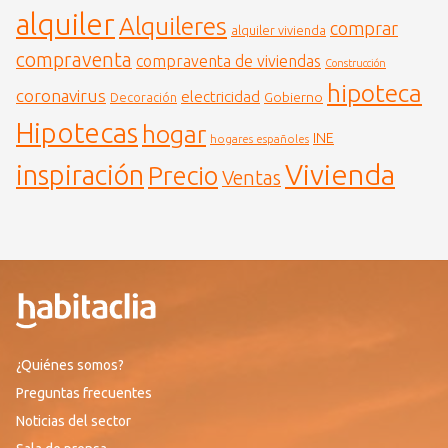
alquiler
Alquileres
comprar
alquiler vivienda
compraventa
compraventa de viviendas
Construcción
hipoteca
coronavirus
electricidad
Gobierno
Decoración
Hipotecas
hogar
INE
hogares españoles
Vivienda
inspiración
Precio
Ventas
¿Quiénes somos?
Preguntas frecuentes
Noticias del sector