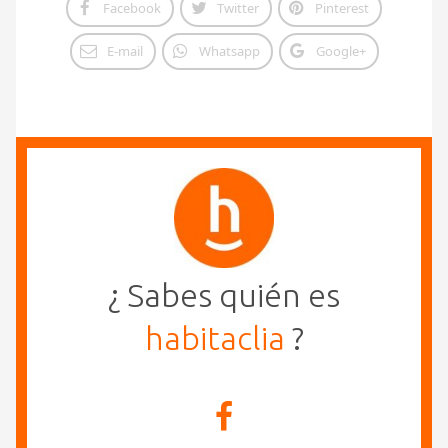
Facebook
Twitter
Pinterest
E-mail
Whatsapp
Google+
¿ Sabes quién es
habitaclia
?