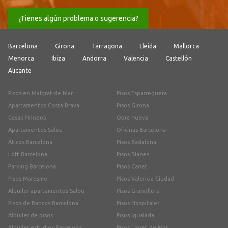
¿Tienes algún problema o sugerencia?
Barcelona
Girona
Tarragona
Lleida
Mallorca
Menorca
Ibiza
Andorra
Valencia
Castellón
Alicante
Pisos en Malgrat de Mar
Pisos Esparreguera
Apartamentos Costa Brava
Pisos Girona
Casas Pirineos
Obra nueva
Apartamentos Salou
Oficinas Barcelona
Áticos Barcelona
Pisos Badalona
Loft Barcelona
Pisos Blanes
Parking Barcelona
Pisos Canet
Pisos Maresme
Pisos Valencia Ciudad
Alquiler apartamentos Salou
Pisos Granollers
Pisos de Bancos Barcelona
Pisos Hospitalet
Alquiler de pisos
Pisos Igualada
Alquiler estudios Barcelona
Pisos Lloret de Mar