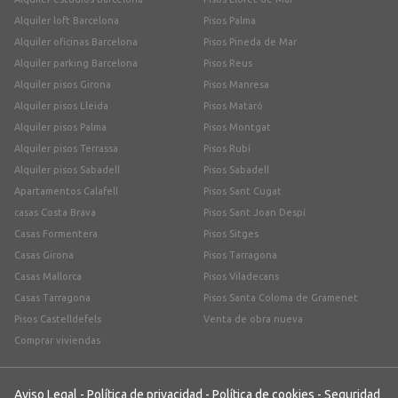
Alquiler loft Barcelona
Pisos Palma
Alquiler oficinas Barcelona
Pisos Pineda de Mar
Alquiler parking Barcelona
Pisos Reus
Alquiler pisos Girona
Pisos Manresa
Alquiler pisos Lleida
Pisos Mataró
Alquiler pisos Palma
Pisos Montgat
Alquiler pisos Terrassa
Pisos Rubí
Alquiler pisos Sabadell
Pisos Sabadell
Apartamentos Calafell
Pisos Sant Cugat
casas Costa Brava
Pisos Sant Joan Despí
Casas Formentera
Pisos Sitges
Casas Girona
Pisos Tarragona
Casas Mallorca
Pisos Viladecans
Casas Tarragona
Pisos Santa Coloma de Gramenet
Pisos Castelldefels
Venta de obra nueva
Comprar viviendas
Aviso Legal
-
Política de privacidad
-
Política de cookies
-
Seguridad