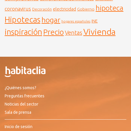
hipoteca
coronavirus
electricidad
Gobierno
Decoración
Hipotecas
hogar
INE
hogares españoles
Vivienda
inspiración
Precio
Ventas
¿Quiénes somos?
Preguntas frecuentes
Noticias del sector
Sala de prensa
Inicio de sesión