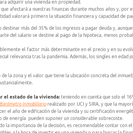
a adquirir una vivienda en propiedad.
 que afectará a nuestras finanzas durante muchos años y, por e
entidad valorará primero la situación financiera y capacidad de pa
 destinar más del 35% de los ingresos a pagar deuda y, aunque
rte del salario se destine al pago de la hipoteca, menos probab
blemente el factor más determinante en el precio y en su evoluc
cial relevancia tras la pandemia. Además, los singles en edad j
 de la zona y el valor que tiene la ubicación concreta del inmu
sustancialmente.
r el estado de la vivienda:
teniendo en cuenta que solo el 16
Barómetro Inmobiliario
realizado por UCI y SIRA, y que la mayorí
er el año de edificación de la vivienda y su certificación energé
mo de energía pueden suponer un considerable sobrecoste.
do la importancia de la decisión, es recomendable contar con e
ibles a la hora de invertir en una vivienda o para buscar la finan