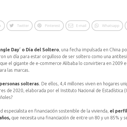
k
Twitter
Pinterest
E-mail
Whatsapp
ingle Day´ o Día del Soltero
, una fecha impulsada en China po
on un día para estar orgulloso de ser soltero como una antítesi
ue el gigante de e-commerce Alibaba lo convirtiera en 2009 en u
ara las marcas.
 personas solteras
. De ellos, 4,4 millones viven en hogares u
es de 2020, elaborada por el Instituto Nacional de Estadística (I
ñoles?
d especialista en financiación sostenible de la vivienda,
el perfi
años,
que necesita una financiación de entre un 80 y un 85% y s