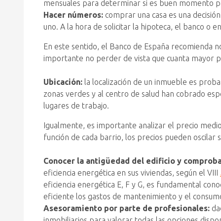
mensuales para determinar si es buen momento par
Hacer números:
comprar una casa es una decisión
uno. A la hora de solicitar la hipoteca, el banco o 
En este sentido, el Banco de España recomienda no
importante no perder de vista que cuanta mayor pa
Ubicación:
la localización de un inmueble es proba
zonas verdes y al centro de salud han cobrado espe
lugares de trabajo.
Igualmente, es importante analizar el precio medio
función de cada barrio, los precios pueden oscilar 
Conocer la antigüedad del edificio y comproba
eficiencia energética en sus viviendas, según el VIII
eficiencia energética E, F y G, es fundamental conoc
eficiente los gastos de mantenimiento y el consu
Asesoramiento por parte de profesionales:
da
inmobiliarios para valorar todas las opciones dispon