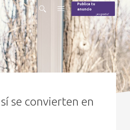
Publica tu
anuncio
Buscar
Menú
¡es gratis!
Burger
así se convierten en