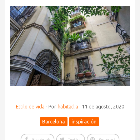
Estilo de vida
·
Por
habitaclia
·
11 de agosto, 2020
Barcelona
inspiración
Facebook
Twitter
Pinterest