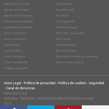
Alquiler pisos Lleida
Pisos Mataró
Alquiler pisos Palma
Pisos Montgat
Alquiler pisos Terrassa
Pisos Rubí
Alquiler pisos Sabadell
Pisos Sabadell
Apartamentos Calafell
Pisos Sant Cugat
casas Costa Brava
Pisos Sant Joan Despí
Casas Formentera
Pisos Sitges
Casas Girona
Pisos Tarragona
Casas Mallorca
Pisos Viladecans
Casas Tarragona
Pisos Santa Coloma de Gramenet
Pisos Castelldefels
Venta de obra nueva
Comprar viviendas
Aviso Legal
-
Política de privacidad
-
Política de cookies
-
Seguridad
-
Canal de denuncias
Fotocasa Group
Fotocasa
-
habitaclia
-
ImmoScout24
©2026 Fotocasa Group,
S.L.U.
;)