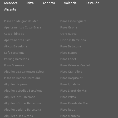
Menorca
Ibiza
Andorra
Valencia
Castellón
Alicante
Pisos en Malgrat de Mar
Pisos Esparreguera
Apartamentos Costa Brava
Pisos Girona
Casas Pirineos
Obra nueva
Apartamentos Salou
Oficinas Barcelona
Áticos Barcelona
Pisos Badalona
Loft Barcelona
Pisos Blanes
Parking Barcelona
Pisos Canet
Pisos Maresme
Pisos Valencia Ciudad
Alquiler apartamentos Salou
Pisos Granollers
Pisos de Bancos Barcelona
Pisos Hospitalet
Alquiler de pisos
Pisos Igualada
Alquiler estudios Barcelona
Pisos Lloret de Mar
Alquiler loft Barcelona
Pisos Palma
Alquiler oficinas Barcelona
Pisos Pineda de Mar
Alquiler parking Barcelona
Pisos Reus
Alquiler pisos Girona
Pisos Manresa