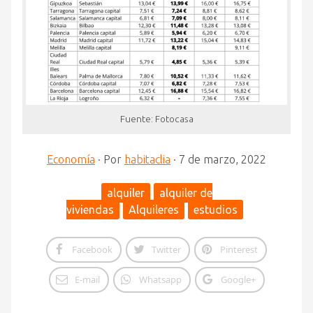
Fuente: Fotocasa
Economía
·
Por
habitaclia
·
7 de marzo, 2022
alquiler
alquiler de
viviendas
Alquileres
estudios
Facebook
Twitter
Pinterest
E-mail
Whatsapp
Google+