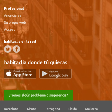
Profesional
Anunciarse
Su propia web
Acceso
habitaclia en la red
habitaclia donde tú quieras
¿Tienes algún problema o sugerencia?
Barcelona
Girona
Tarragona
Lleida
Mallorca