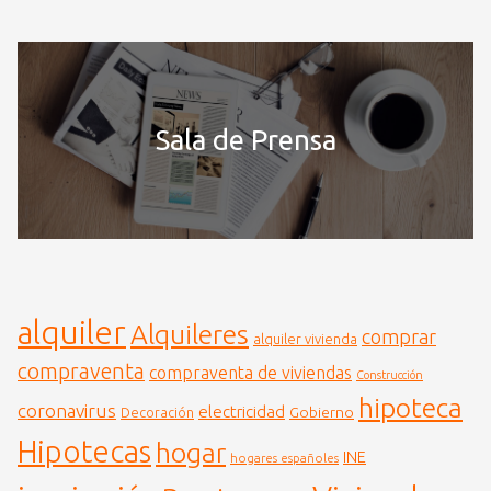
Sala de Prensa
alquiler
Alquileres
comprar
alquiler vivienda
compraventa
compraventa de viviendas
Construcción
hipoteca
coronavirus
electricidad
Gobierno
Decoración
Hipotecas
hogar
INE
hogares españoles