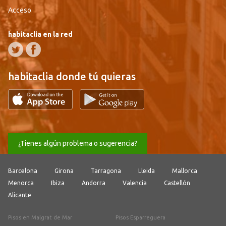
Acceso
habitaclia en la red
habitaclia donde tú quieras
¿Tienes algún problema o sugerencia?
Barcelona
Girona
Tarragona
Lleida
Mallorca
Menorca
Ibiza
Andorra
Valencia
Castellón
Alicante
Pisos en Malgrat de Mar
Pisos Esparreguera