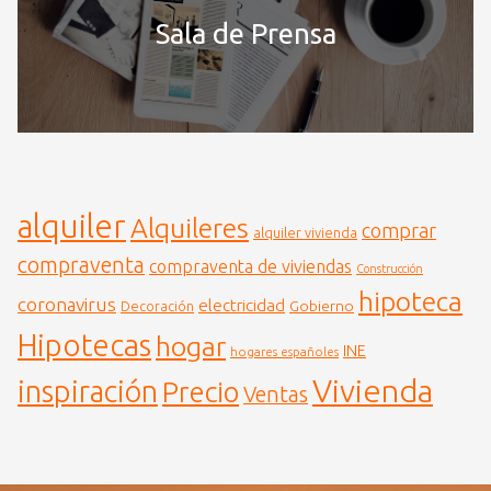
Sala de Prensa
alquiler
Alquileres
comprar
alquiler vivienda
compraventa
compraventa de viviendas
Construcción
hipoteca
coronavirus
electricidad
Gobierno
Decoración
Hipotecas
hogar
INE
hogares españoles
Vivienda
inspiración
Precio
Ventas