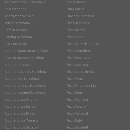
Apartamentos Costa Brava
Pisos Girona
Casas Pirineos
Obra nueva
Apartamentos Salou
Oficinas Barcelona
Áticos Barcelona
Pisos Badalona
Loft Barcelona
Pisos Blanes
Parking Barcelona
Pisos Canet
Pisos Maresme
Pisos Valencia Ciudad
Alquiler apartamentos Salou
Pisos Granollers
Pisos de Bancos Barcelona
Pisos Hospitalet
Alquiler de pisos
Pisos Igualada
Alquiler estudios Barcelona
Pisos Lloret de Mar
Alquiler loft Barcelona
Pisos Palma
Alquiler oficinas Barcelona
Pisos Pineda de Mar
Alquiler parking Barcelona
Pisos Reus
Alquiler pisos Girona
Pisos Manresa
Alquiler pisos Lleida
Pisos Mataró
Alquiler pisos Palma
Pisos Montgat
Alquiler pisos Terrassa
Pisos Rubí
Alquiler pisos Sabadell
Pisos Sabadell