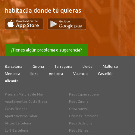
habitaclia donde tú quieras
¿Tienes algún problema o sugerencia?
Barcelona
Girona
Tarragona
Lleida
Mallorca
Menorca
Ibiza
Andorra
Valencia
Castellón
Alicante
Pisos en Malgrat de Mar
Pisos Esparreguera
Apartamentos Costa Brava
Pisos Girona
Casas Pirineos
Obra nueva
Apartamentos Salou
Oficinas Barcelona
Áticos Barcelona
Pisos Badalona
Loft Barcelona
Pisos Blanes