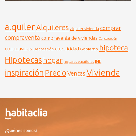
alquiler
Alquileres
comprar
alquiler vivienda
compraventa
compraventa de viviendas
Construcción
hipoteca
coronavirus
electricidad
Gobierno
Decoración
Hipotecas
hogar
INE
hogares españoles
Vivienda
inspiración
Precio
Ventas
¿Quiénes somos?