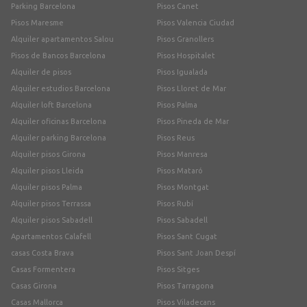
Parking Barcelona
Pisos Canet
Pisos Maresme
Pisos Valencia Ciudad
Alquiler apartamentos Salou
Pisos Granollers
Pisos de Bancos Barcelona
Pisos Hospitalet
Alquiler de pisos
Pisos Igualada
Alquiler estudios Barcelona
Pisos Lloret de Mar
Alquiler loft Barcelona
Pisos Palma
Alquiler oficinas Barcelona
Pisos Pineda de Mar
Alquiler parking Barcelona
Pisos Reus
Alquiler pisos Girona
Pisos Manresa
Alquiler pisos Lleida
Pisos Mataró
Alquiler pisos Palma
Pisos Montgat
Alquiler pisos Terrassa
Pisos Rubí
Alquiler pisos Sabadell
Pisos Sabadell
Apartamentos Calafell
Pisos Sant Cugat
casas Costa Brava
Pisos Sant Joan Despí
Casas Formentera
Pisos Sitges
Casas Girona
Pisos Tarragona
Casas Mallorca
Pisos Viladecans