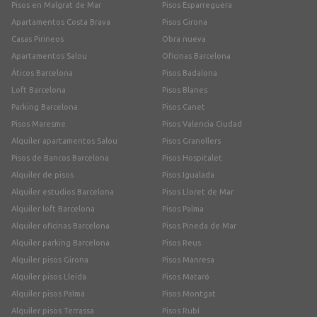
Pisos en Malgrat de Mar
Pisos Esparreguera
Apartamentos Costa Brava
Pisos Girona
Casas Pirineos
Obra nueva
Apartamentos Salou
Oficinas Barcelona
Áticos Barcelona
Pisos Badalona
Loft Barcelona
Pisos Blanes
Parking Barcelona
Pisos Canet
Pisos Maresme
Pisos Valencia Ciudad
Alquiler apartamentos Salou
Pisos Granollers
Pisos de Bancos Barcelona
Pisos Hospitalet
Alquiler de pisos
Pisos Igualada
Alquiler estudios Barcelona
Pisos Lloret de Mar
Alquiler loft Barcelona
Pisos Palma
Alquiler oficinas Barcelona
Pisos Pineda de Mar
Alquiler parking Barcelona
Pisos Reus
Alquiler pisos Girona
Pisos Manresa
Alquiler pisos Lleida
Pisos Mataró
Alquiler pisos Palma
Pisos Montgat
Alquiler pisos Terrassa
Pisos Rubí