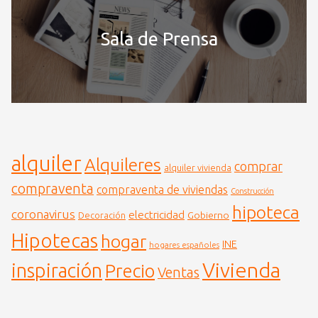
Sala de Prensa
alquiler
Alquileres
comprar
alquiler vivienda
compraventa
compraventa de viviendas
Construcción
hipoteca
coronavirus
electricidad
Gobierno
Decoración
Hipotecas
hogar
INE
hogares españoles
Vivienda
inspiración
Precio
Ventas