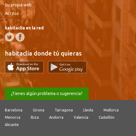
Su propia web
Acceso
habitaclia en la red
habitaclia donde tú quieras
¿Tienes algún problema o sugerencia?
Barcelona
Girona
Tarragona
Lleida
Mallorca
Menorca
Ibiza
Andorra
Valencia
Castellón
Alicante